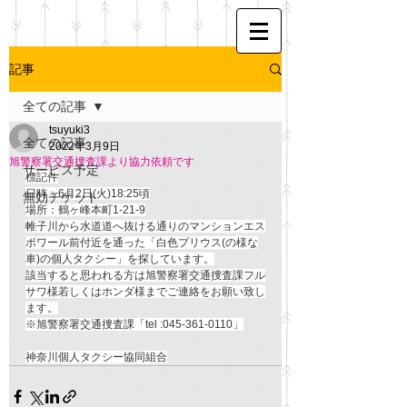
記事
全ての記事
tsuyuki3
全ての記事
2022年3月9日
旭警察署交通捜査課より協力依頼です
サービス予定
標記件
日時：6月2日(火)18:25頃
無効チケット
場所：鶴ヶ峰本町1-21-9
帷子川から水道道へ抜ける通りのマンションエス
ポワール前付近を通った「白色プリウス(の様な
車)の個人タクシー」を探しています。
該当すると思われる方は旭警察署交通捜査課フル
サワ様若しくはホンダ様までご連絡をお願い致し
ます。
※旭警察署交通捜査課「tel :045-361-0110」
神奈川個人タクシー協同組合