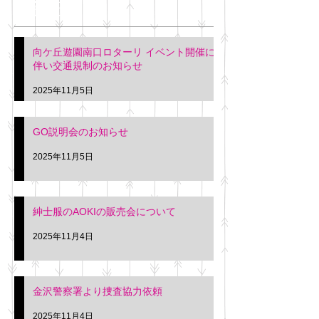
最新記事
会について
明日(11月6日)午後3時～5
階会議室にてGOの説明会
本日(11月4日)午前
向ケ丘遊園南口ロターリ イベント開催に
を行います。 神奈川個人
午後3時頃までの間
伴い交通規制のお知らせ
タクシー協同組合 専務 佐
休憩室で紳士服の販
久間
特別価格にて行いま
2025年11月5日
入希望の方は本日お
さい。 神奈川個人
GO説明会のお知らせ
ー協同組合 専務 佐
2025年11月5日
紳士服のAOKIの販売会について
2025年11月4日
金沢警察署より捜査協力依頼
2025年11月4日