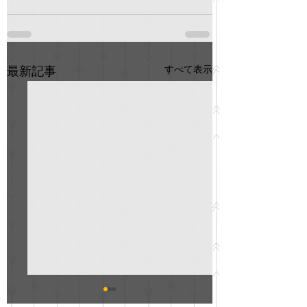
すべて表示
最新記事
GO説明会のお知らせ
紳士服のAOKI