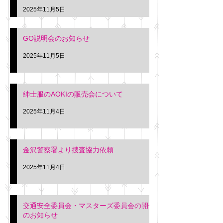
久間
特別価格にて行いま
2025年11月5日
入希望の方は本日お
さい。 神奈川個人
GO説明会のお知らせ
ー協同組合 専務 佐
2025年11月5日
紳士服のAOKIの販売会について
2025年11月4日
金沢警察署より捜査協力依頼
2025年11月4日
交通安全委員会・マスターズ委員会の開催
のお知らせ