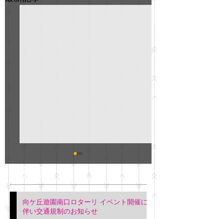
GO説明会のお知らせ
紳士服のAOKI
最新記事
会について
明日(11月6日)午後3時～5
階会議室にてGOの説明会
本日(11月4日)午前
向ケ丘遊園南口ロターリ イベント開催に
を行います。 神奈川個人
午後3時頃までの間
伴い交通規制のお知らせ
タクシー協同組合 専務 佐
休憩室で紳士服の販