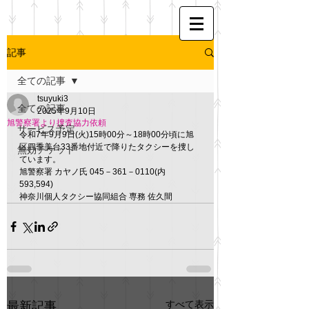
記事
全ての記事
tsuyuki3
全ての記事
2025年9月10日
旭警察署より捜査協力依頼
サービス予定
令和7年9月9日(火)15時00分～18時00分頃に旭
区四季美台33番地付近で降りたタクシーを捜し
無効チケット
ています。
旭警察署 カヤノ氏 045－361－0110(内
593,594)　
神奈川個人タクシー協同組合 専務 佐久間
すべて表示
最新記事