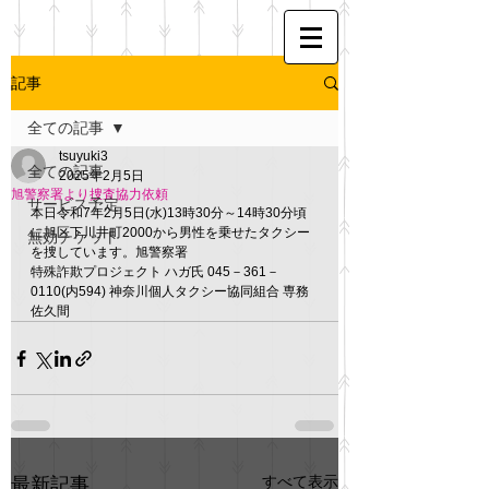
記事
全ての記事
tsuyuki3
全ての記事
2025年2月5日
旭警察署より捜査協力依頼
サービス予定
本日令和7年2月5日(水)13時30分～14時30分頃
に旭区下川井町2000から男性を乗せたタクシー
無効チケット
を捜しています。旭警察署
特殊詐欺プロジェクト ハガ氏 045－361－
0110(内594) 神奈川個人タクシー協同組合 専務 
佐久間
すべて表示
最新記事