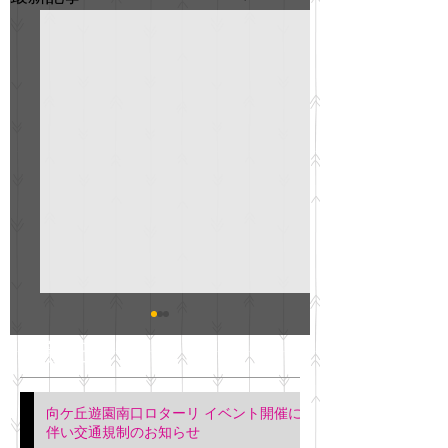
GO説明会のお知らせ
紳士服のAOKI
最新記事
会について
明日(11月6日)午後3時～5
階会議室にてGOの説明会
本日(11月4日)午前
向ケ丘遊園南口ロターリ イベント開催に
を行います。 神奈川個人
午後3時頃までの間
伴い交通規制のお知らせ
タクシー協同組合 専務 佐
休憩室で紳士服の販