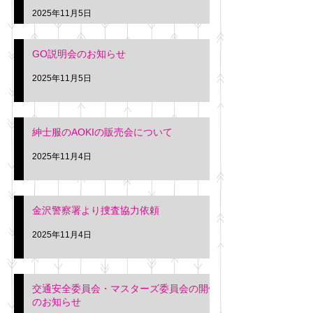
久間
特別価格にて行いま
2025年11月5日
入希望の方は本日お
さい。 神奈川個人
GO説明会のお知らせ
ー協同組合 専務 佐
2025年11月5日
紳士服のAOKIの販売会について
2025年11月4日
金沢警察署より捜査協力依頼
2025年11月4日
交通安全委員会・マスターズ委員会の開催
のお知らせ