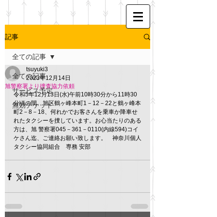
記事
全ての記事
tsuyuki3
全ての記事
2023年12月14日
旭警察署より捜査協力依頼
サービス予定
令和5年12月13日(水)午前10時30分から11時30
分頃の間、旭区鶴ヶ峰本町1－12－22と鶴ヶ峰本
無効チケット
町2－8－18、何れかでお客さんを乗車か降車せ
れたタクシーを捜しています。お心当たりのある
方は、旭 警察署045－361－0110(内線594)コイ
ケさん迄、ご連絡お願い致します。　神奈川個人
タクシー協同組合　専務 安部