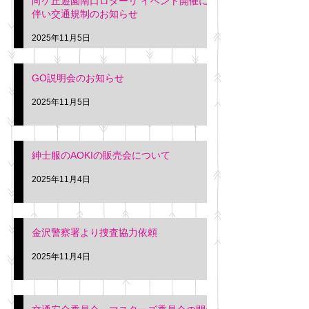
向ケ丘遊園南口ロターリ イベント開催に
を行います。 神奈川個人
午後3時頃までの間
伴い交通規制のお知らせ
タクシー協同組合 専務 佐
休憩室で紳士服の販
久間
特別価格にて行いま
2025年11月5日
入希望の方は本日お
さい。 神奈川個人
GO説明会のお知らせ
ー協同組合 専務 佐
2025年11月5日
紳士服のAOKIの販売会について
2025年11月4日
金沢警察署より捜査協力依頼
2025年11月4日