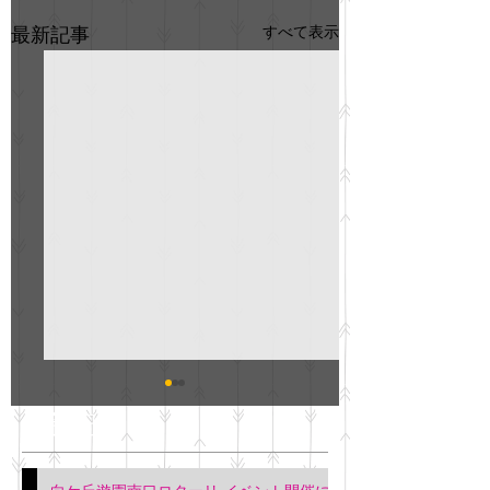
すべて表示
最新記事
GO説明会のお知らせ
紳士服のAOKI
最新記事
会について
明日(11月6日)午後3時～5
階会議室にてGOの説明会
本日(11月4日)午前