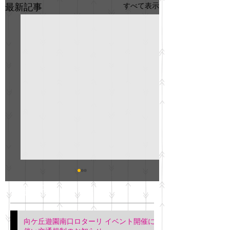
すべて表示
最新記事
GO説明会のお知らせ
紳士服のAOKI
最新記事
会について
明日(11月6日)午後3時～5
階会議室にてGOの説明会
本日(11月4日)午前
向ケ丘遊園南口ロターリ イベント開催に
を行います。 神奈川個人
午後3時頃までの間