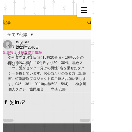
記事
全ての記事
tsuyuki3
全ての記事
2023年2月6日
旭警察より捜査協力依頼
サービス予定
令和５年２月３日(金)15時20分頃～16時00分の
間、旭区白根6－10付近より20～30代、黒色ス
無効チケット
ーツ、髪がセンター分けの男性1名を乗せたタク
シーを捜しています。お心当たりのある方は旭警
察、特殊詐欺プロジェクト迄ご連絡お願い致しま
す。045－361－0110(内線593・594)　　神奈川
個人タクシー協同組合　　専務 安部