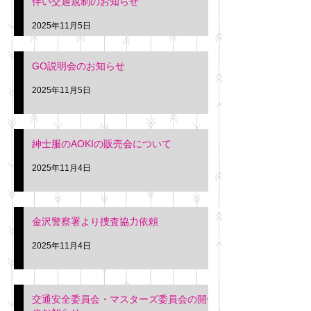
伴い交通規制のお知らせ
タクシー協同組合 専務 佐
休憩室で紳士服の販
久間
特別価格にて行いま
2025年11月5日
入希望の方は本日お
さい。 神奈川個人
GO説明会のお知らせ
ー協同組合 専務 佐
2025年11月5日
紳士服のAOKIの販売会について
2025年11月4日
金沢警察署より捜査協力依頼
2025年11月4日
交通安全委員会・マスターズ委員会の開催