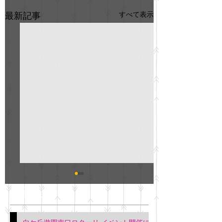
すべて表示
最新記事
GO説明会のお知らせ
紳士服のAOKI
最新記事
会について
明日(11月6日)午後3時～5
階会議室にてGOの説明会
本日(11月4日)午前