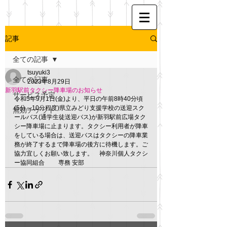
記事
全ての記事
tsuyuki3
全ての記事
2023年8月29日
新羽駅前タクシー降車場のお知らせ
サービス予定
令和5年9月1日(金)より、平日の午前8時40分頃
(5分～10分程度)県立みどり支援学校の送迎スク
無効チケット
ールバス(通学生徒送迎バス)が新羽駅前広場タク
シー降車場に止まります。タクシー利用者が降車
をしている場合は、送迎バスはタクシーの降車業
務が終了するまで降車場の後方に待機します。ご
協力宜しくお願い致します。　神奈川個人タクシ
ー協同組合 　　専務 安部