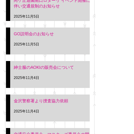
向ケ丘遊園南口ロターリ イベント開催に
を行います。 神奈川個人
午後3時頃までの間
伴い交通規制のお知らせ
タクシー協同組合 専務 佐
休憩室で紳士服の販
久間
特別価格にて行いま
2025年11月5日
入希望の方は本日お
さい。 神奈川個人
GO説明会のお知らせ
ー協同組合 専務 佐
2025年11月5日
紳士服のAOKIの販売会について
2025年11月4日
金沢警察署より捜査協力依頼
2025年11月4日