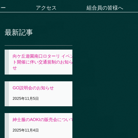
シー
アクセス
組合員の皆様へ
最新記事
向ケ丘遊園南口ロターリ イベン
ト開催に伴い交通規制のお知ら
せ
2025年11月5日
GO説明会のお知らせ
2025年11月5日
紳士服のAOKIの販売会について
2025年11月4日