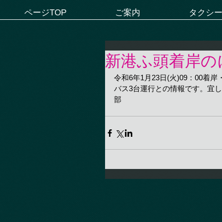
ページTOP
ご案内
タクシ
新港ふ頭着岸の
令和6年1月23日(火)09：00着
バス3台運行との情報です。宜
部