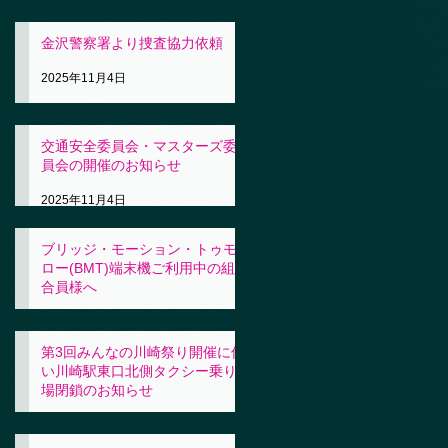
金沢警察署より捜査協力依頼
2025年11月4日
交通安全委員会・マスターズ委
員会の開催のお知らせ
2025年11月4日
ブリッジ・モーション・トゥモ
ロー(BMT)端末機ご利用中の組
合員様へ
2025年11月4日
第3回みんなの川崎祭り開催に伴
い川崎駅東口北側タクシー乗り
場閉鎖のお知らせ
2025年10月31日