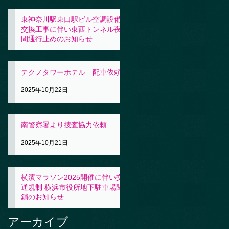
東神奈川駅東口駅ビル空調設備
交換工事に伴い東西トンネル夜
間通行止めのお知らせ
2025年10月23日
テクノタワーホテル 配車依頼
2025年10月22日
南警察署より捜査協力依頼
2025年10月21日
横濱マラソン2025開催に伴い交
通規制 横浜市役所地下駐車場閉
鎖のお知らせ
2025年10月21日
アーカイブ