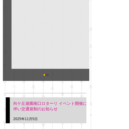
GO説明会のお知らせ
紳士服のAOKI
最新記事
会について
明日(11月6日)午後3時～5
階会議室にてGOの説明会
本日(11月4日)午前
向ケ丘遊園南口ロターリ イベント開催に
を行います。 神奈川個人
午後3時頃までの間
伴い交通規制のお知らせ
タクシー協同組合 専務 佐
休憩室で紳士服の販
久間
特別価格にて行いま
2025年11月5日
入希望の方は本日お