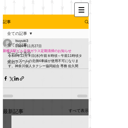
記事
全ての記事
tsuyuki3
全ての記事
2024年11月27日
新横浜駅ビル北側ガラス定期清掃のお知らせ
サービス予定
令和6年12月４日(水)午前８時頃～午前11時頃タ
クシープールの北側4車線が使用不可になりま
無効チケット
す。神奈川個人タクシー協同組合 専務 佐久間
すべて表示
最新記事