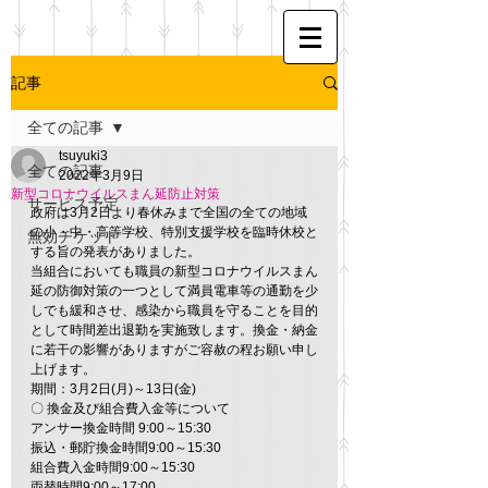
記事
全ての記事
tsuyuki3
全ての記事
2022年3月9日
新型コロナウイルスまん延防止対策
サービス予定
政府は3月2日より春休みまで全国の全ての地域
の小・中・高等学校、特別支援学校を臨時休校と
無効チケット
する旨の発表がありました。
当組合においても職員の新型コロナウイルスまん
延の防御対策の一つとして満員電車等の通勤を少
しでも緩和させ、感染から職員を守ることを目的
として時間差出退勤を実施致します。換金・納金
に若干の影響がありますがご容赦の程お願い申し
上げます。
期間：3月2日(月)～13日(金)
〇 換金及び組合費入金等について
アンサー換金時間 9:00～15:30
振込・郵貯換金時間9:00～15:30
組合費入金時間9:00～15:30
両替時間9:00～17:00