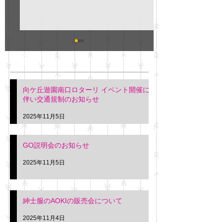
GO説明会のお知らせ
紳士服のAOKI
最新記事
会について
明日(11月6日)午後3時～5
階会議室にてGOの説明会
本日(11月4日)午前
向ケ丘遊園南口ロターリ イベント開催に
を行います。 神奈川個人
午後3時頃までの間
伴い交通規制のお知らせ
タクシー協同組合 専務 佐
休憩室で紳士服の販
久間
特別価格にて行いま
2025年11月5日
入希望の方は本日お
さい。 神奈川個人
GO説明会のお知らせ
ー協同組合 専務 佐
2025年11月5日
紳士服のAOKIの販売会について
2025年11月4日