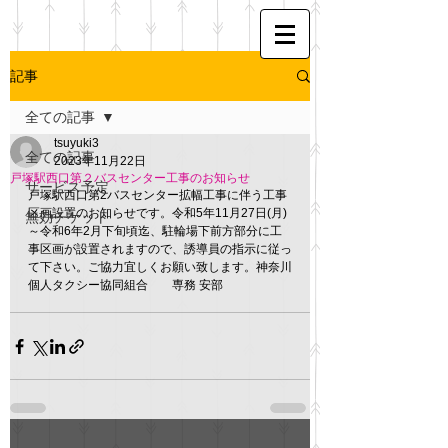
記事
全ての記事
tsuyuki3
全ての記事
2023年11月22日
戸塚駅西口第２バスセンター工事のお知らせ
サービス予定
戸塚駅西口第2バスセンター拡幅工事に伴う工事
区画設置のお知らせです。令和5年11月27日(月)
無効チケット
～令和6年2月下旬頃迄、駐輪場下前方部分に工
事区画が設置されますので、誘導員の指示に従っ
て下さい。ご協力宜しくお願い致します。神奈川
個人タクシー協同組合　　専務 安部