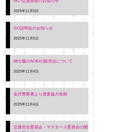
伴い交通規制のお知らせ
タクシー協同組合 専務 佐
休憩室で紳士服の販
久間
特別価格にて行いま
2025年11月5日
入希望の方は本日お
さい。 神奈川個人
GO説明会のお知らせ
ー協同組合 専務 佐
2025年11月5日
紳士服のAOKIの販売会について
2025年11月4日
金沢警察署より捜査協力依頼
2025年11月4日
交通安全委員会・マスターズ委員会の開催