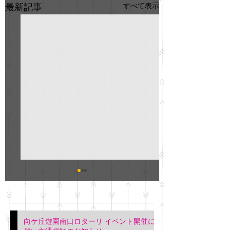
すべて表示
最新記事
GO説明会のお知らせ
紳士服のAOKI
最新記事
会について
明日(11月6日)午後3時～5
階会議室にてGOの説明会
本日(11月4日)午前
向ケ丘遊園南口ロターリ イベント開催に
を行います。 神奈川個人
午後3時頃までの間