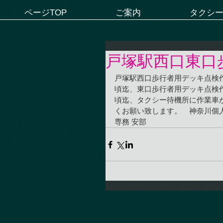
ページTOP
ご案内
タクシ
戸塚駅西口東口
戸塚駅西口歩行者用デッキ点検作業
頃迄、東口歩行者用デッキ点検作業
頃迄、タクシー待機所に作業車
くお願い致します。　神奈川個
専務 安部