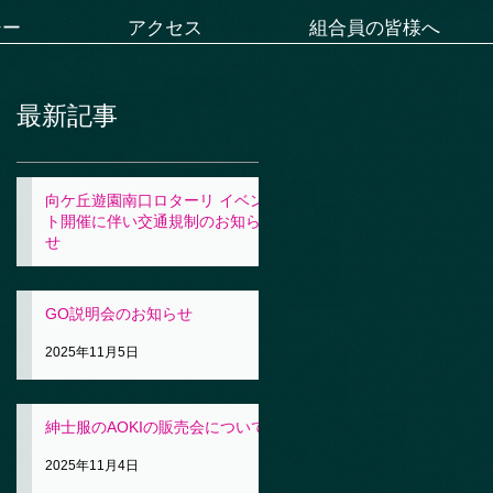
シー
アクセス
組合員の皆様へ
最新記事
向ケ丘遊園南口ロターリ イベン
ト開催に伴い交通規制のお知ら
せ
2025年11月5日
GO説明会のお知らせ
2025年11月5日
紳士服のAOKIの販売会について
2025年11月4日