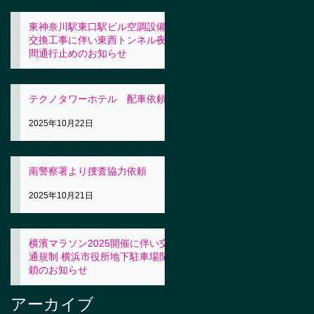
東神奈川駅東口駅ビル空調設備
交換工事に伴い東西トンネル夜
間通行止めのお知らせ
2025年10月23日
テクノタワーホテル 配車依頼
2025年10月22日
南警察署より捜査協力依頼
2025年10月21日
横濱マラソン2025開催に伴い交
通規制 横浜市役所地下駐車場閉
鎖のお知らせ
2025年10月21日
アーカイブ