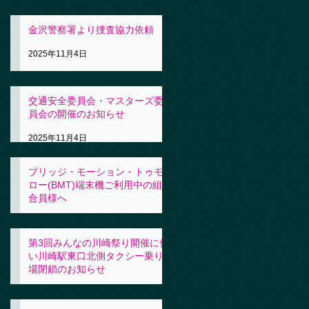
金沢警察署より捜査協力依頼
2025年11月4日
交通安全委員会・マスターズ委
員会の開催のお知らせ
2025年11月4日
ブリッジ・モーション・トゥモ
ロー(BMT)端末機ご利用中の組
合員様へ
2025年11月4日
第3回みんなの川崎祭り開催に伴
い川崎駅東口北側タクシー乗り
場閉鎖のお知らせ
2025年10月31日