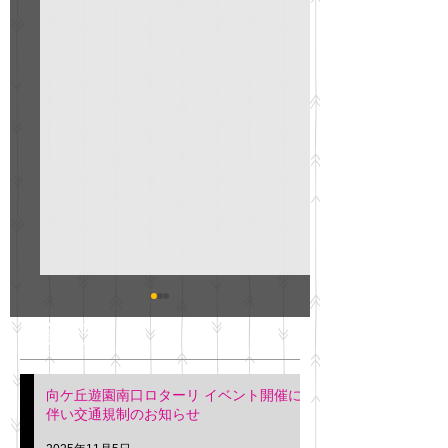
GO説明会のお知らせ
紳士服のAOKI
最新記事
会について
明日(11月6日)午後3時～5
階会議室にてGOの説明会
本日(11月4日)午前
向ケ丘遊園南口ロターリ イベント開催に
を行います。 神奈川個人
午後3時頃までの間
伴い交通規制のお知らせ
タクシー協同組合 専務 佐
休憩室で紳士服の販
久間
特別価格にて行いま