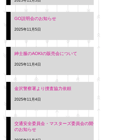
2025年11月5日
入希望の方は本日お
さい。 神奈川個人
GO説明会のお知らせ
ー協同組合 専務 佐
2025年11月5日
紳士服のAOKIの販売会について
2025年11月4日
金沢警察署より捜査協力依頼
2025年11月4日
交通安全委員会・マスターズ委員会の開催
のお知らせ