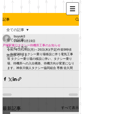
記事
全ての記事
tsuyuki3
全ての記事
2025年3月19日
戸塚駅東口タクシー待機所工事のお知らせ
サービス予定
令和7年3月24日(月)～26日(木)(予定)午前9時頃
～午後5時頃タクシー乗り場移設に伴う電気工事
無効チケット
等 タクシー乗り場の移設に伴い、タクシー乗り
場、待機所への入出構路、待機方向が変更になり
ます。神奈川個人タクシー協同組合 専務 佐久間
すべて表示
最新記事