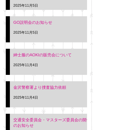
久間
特別価格にて行いま
2025年11月5日
入希望の方は本日お
さい。 神奈川個人
GO説明会のお知らせ
ー協同組合 専務 佐
2025年11月5日
紳士服のAOKIの販売会について
2025年11月4日
金沢警察署より捜査協力依頼
2025年11月4日
交通安全委員会・マスターズ委員会の開催
のお知らせ