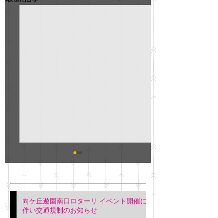
GO説明会のお知らせ
紳士服のAOKI
最新記事
会について
明日(11月6日)午後3時～5
階会議室にてGOの説明会
本日(11月4日)午前
向ケ丘遊園南口ロターリ イベント開催に
を行います。 神奈川個人
午後3時頃までの間
伴い交通規制のお知らせ
タクシー協同組合 専務 佐
休憩室で紳士服の販