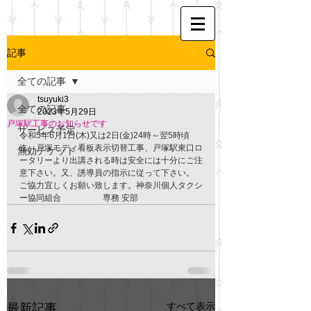
記事
全ての記事
tsuyuki3
全ての記事
2023年5月29日
戸塚駅工事のお知らせです
サービス予定
令和5年6月1日(木)又は2日(金)24時～翌5時頃
迄、戸塚モディ看板表示切替工事、戸塚駅東口ロ
無効チケット
ータリーより出講される時は安全には十分にご注
意下さい。又、誘導員の指示に従って下さい。　
ご協力宜しくお願い致します。神奈川個人タクシ
ー協同組合　　　　　専務 安部
すべて表示
最新記事