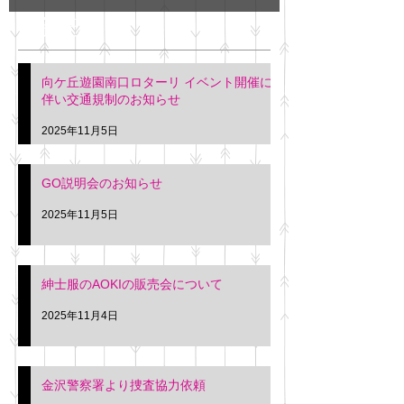
GO説明会のお知らせ
紳士服のAOKI
最新記事
会について
明日(11月6日)午後3時～5
階会議室にてGOの説明会
本日(11月4日)午前
向ケ丘遊園南口ロターリ イベント開催に
を行います。 神奈川個人
午後3時頃までの間
伴い交通規制のお知らせ
タクシー協同組合 専務 佐
休憩室で紳士服の販
久間
特別価格にて行いま
2025年11月5日
入希望の方は本日お
さい。 神奈川個人
GO説明会のお知らせ
ー協同組合 専務 佐
2025年11月5日
紳士服のAOKIの販売会について
2025年11月4日
金沢警察署より捜査協力依頼