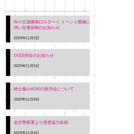
最新記事
会について
明日(11月6日)午後3時～5
階会議室にてGOの説明会
本日(11月4日)午前
向ケ丘遊園南口ロターリ イベント開催に
を行います。 神奈川個人
午後3時頃までの間
伴い交通規制のお知らせ
タクシー協同組合 専務 佐
休憩室で紳士服の販
久間
特別価格にて行いま
2025年11月5日
入希望の方は本日お
さい。 神奈川個人
GO説明会のお知らせ
ー協同組合 専務 佐
2025年11月5日
紳士服のAOKIの販売会について
2025年11月4日
金沢警察署より捜査協力依頼
2025年11月4日