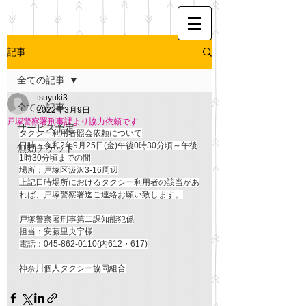
記事
全ての記事
tsuyuki3
全ての記事
2022年3月9日
戸塚警察署刑事課より協力依頼です
サービス予定
タクシー利用者照会依頼について
日時：令和2年9月25日(金)午後0時30分頃～午後
無効チケット
1時30分頃までの間
場所：戸塚区汲沢3-16周辺
上記日時場所におけるタクシー利用者の該当があ
れば、戸塚警察署迄ご連絡お願い致します。
戸塚警察署刑事第二課知能犯係
担当：安藤里央宇様
電話：045-862-0110(内612・617)
神奈川個人タクシー協同組合