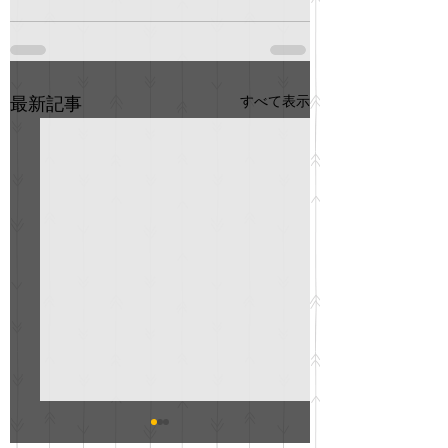
すべて表示
最新記事
GO説明会のお知らせ
紳士服のAOKI