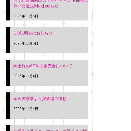
向ケ丘遊園南口ロターリ イベント開催に
を行います。 神奈川個人
午後3時頃までの間
伴い交通規制のお知らせ
タクシー協同組合 専務 佐
休憩室で紳士服の販
久間
特別価格にて行いま
2025年11月5日
入希望の方は本日お
さい。 神奈川個人
GO説明会のお知らせ
ー協同組合 専務 佐
2025年11月5日
紳士服のAOKIの販売会について
2025年11月4日
金沢警察署より捜査協力依頼
2025年11月4日