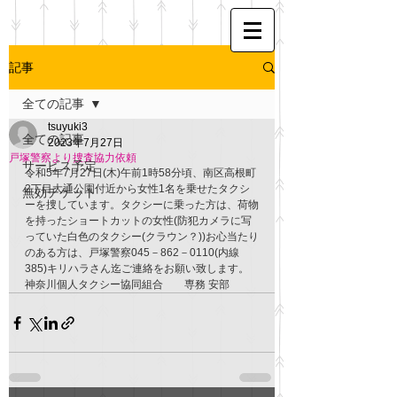
記事
全ての記事
tsuyuki3
全ての記事
2023年7月27日
戸塚警察より捜査協力依頼
サービス予定
令和5年7月27日(木)午前1時58分頃、南区高根町
2丁目大通公園付近から女性1名を乗せたタクシ
無効チケット
ーを捜しています。タクシーに乗った方は、荷物
を持ったショートカットの女性(防犯カメラに写
っていた白色のタクシー(クラウン？))お心当たり
のある方は、戸塚警察045－862－0110(内線
385)キリハラさん迄ご連絡をお願い致します。
神奈川個人タクシー協同組合　　専務 安部