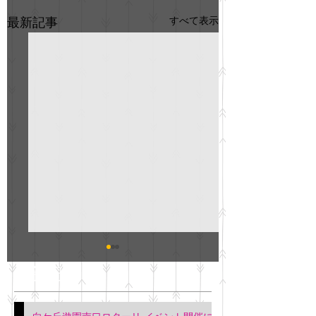
すべて表示
最新記事
GO説明会のお知らせ
紳士服のAOKI
最新記事
会について
明日(11月6日)午後3時～5
階会議室にてGOの説明会
本日(11月4日)午前