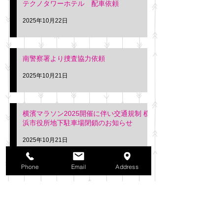
テクノタワーホテル 配車依頼
2025年10月22日
南警察署より捜査協力依頼
2025年10月21日
横濱マラソン2025開催に伴い交通規制 横
浜市役所地下駐車場閉鎖のお知らせ
2025年10月21日
アーカイブ
Phone
Email
Address
2025年11月
（6）
6件の記事
2025年10月
（42）
42件の記事
2025年9月
（38）
38件の記事
2025年8月
（35）
35件の記事