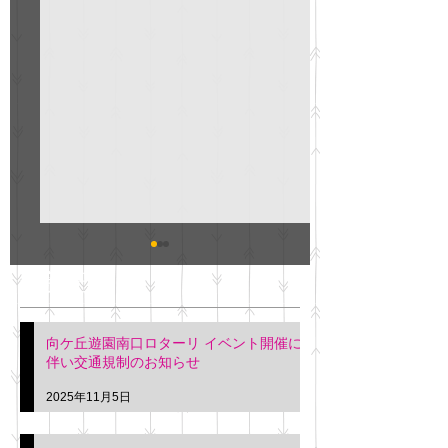
GO説明会のお知らせ
紳士服のAOKI
最新記事
会について
明日(11月6日)午後3時～5
階会議室にてGOの説明会
本日(11月4日)午前
向ケ丘遊園南口ロターリ イベント開催に
を行います。 神奈川個人
午後3時頃までの間
伴い交通規制のお知らせ
タクシー協同組合 専務 佐
休憩室で紳士服の販
久間
特別価格にて行いま
2025年11月5日
入希望の方は本日お
さい。 神奈川個人