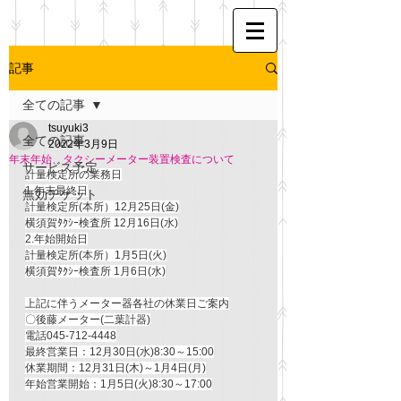
記事
全ての記事
tsuyuki3
全ての記事
2022年3月9日
年末年始、タクシーメーター装置検査について
サービス予定
計量検定所の業務日
1.年末最終日
無効チケット
計量検定所(本所）12月25日(金)
横須賀ﾀｸｼｰ検査所 12月16日(水)
2.年始開始日
計量検定所(本所）1月5日(火)
横須賀ﾀｸｼｰ検査所 1月6日(水)
上記に伴うメーター器各社の休業日ご案内
〇後藤メーター(二葉計器)
電話045-712-4448
最終営業日：12月30日(水)8:30～15:00
休業期間：12月31日(木)～1月4日(月)
年始営業開始：1月5日(火)8:30～17:00