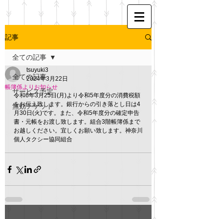
記事
全ての記事
tsuyuki3
全ての記事
2024年3月22日
帳簿係よりお知らせ
サービス予定
令和6年3月25日(月)より令和5年度分の消費税額
をお伝え致します。銀行からの引き落とし日は4
無効チケット
月30日(火)です。また、令和5年度分の確定申告
書・元帳をお渡し致します。組合3階帳簿係まで
お越しください。宜しくお願い致します。神奈川
個人タクシー協同組合