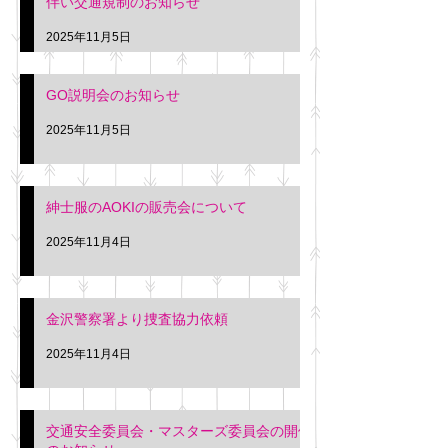
伴い交通規制のお知らせ
タクシー協同組合 専務 佐
休憩室で紳士服の販
久間
特別価格にて行いま
2025年11月5日
入希望の方は本日お
さい。 神奈川個人
GO説明会のお知らせ
ー協同組合 専務 佐
2025年11月5日
紳士服のAOKIの販売会について
2025年11月4日
金沢警察署より捜査協力依頼
2025年11月4日
交通安全委員会・マスターズ委員会の開催