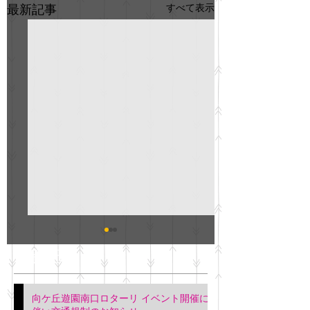
すべて表示
最新記事
GO説明会のお知らせ
紳士服のAOKI
最新記事
会について
明日(11月6日)午後3時～5
階会議室にてGOの説明会
本日(11月4日)午前
向ケ丘遊園南口ロターリ イベント開催に
を行います。 神奈川個人
午後3時頃までの間