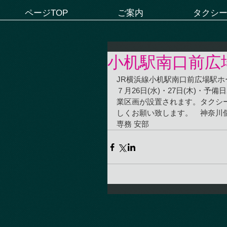
ページTOP
ご案内
タクシ
小机駅南口前広
JR横浜線小机駅南口前広場駅
７月26日(水)・27日(木)・予
業区画が設置されます。タクシ
しくお願い致します。　神奈川
専務 安部