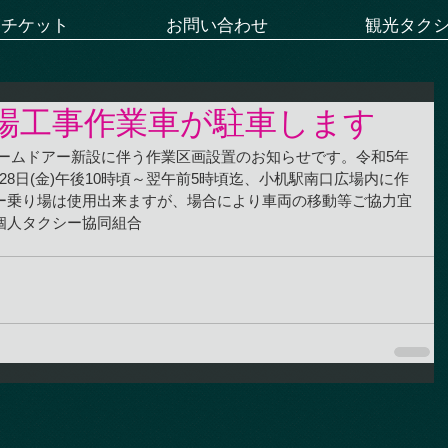
ーチケット
お問い合わせ
観光タク
場工事作業車が駐車します
ホームドアー新設に伴う作業区画設置のお知らせです。令和5年
備日28日(金)午後10時頃～翌午前5時頃迄、小机駅南口広場内に作
ー乗り場は使用出来ますが、場合により車両の移動等ご協力宜
個人タクシー協同組合