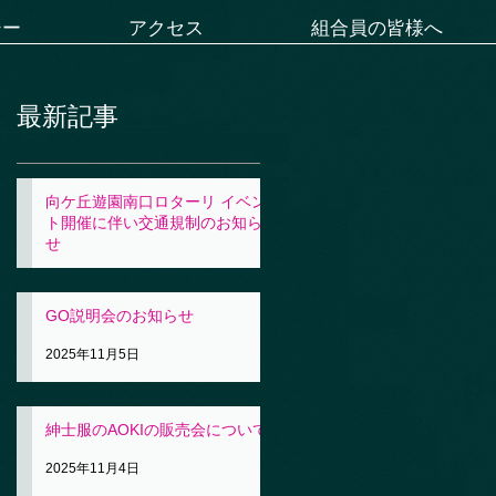
シー
アクセス
組合員の皆様へ
最新記事
向ケ丘遊園南口ロターリ イベン
ト開催に伴い交通規制のお知ら
せ
2025年11月5日
GO説明会のお知らせ
2025年11月5日
紳士服のAOKIの販売会について
2025年11月4日