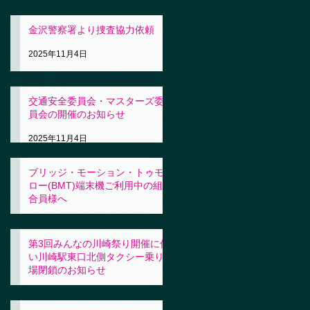
金沢警察署より捜査協力依頼
2025年11月4日
交通安全委員会・マスターズ委
員会の開催のお知らせ
2025年11月4日
ブリッジ・モーション・トゥモ
ロー(BMT)端末機ご利用中の組
合員様へ
2025年11月4日
第3回みんなの川崎祭り開催に伴
い川崎駅東口北側タクシー乗り
場閉鎖のお知らせ
2025年10月31日