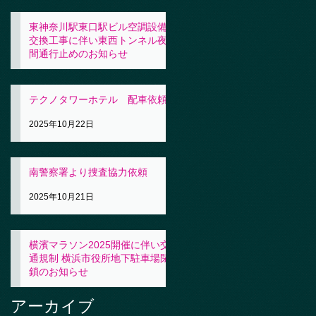
東神奈川駅東口駅ビル空調設備
交換工事に伴い東西トンネル夜
間通行止めのお知らせ
2025年10月23日
テクノタワーホテル 配車依頼
2025年10月22日
南警察署より捜査協力依頼
2025年10月21日
横濱マラソン2025開催に伴い交
通規制 横浜市役所地下駐車場閉
鎖のお知らせ
2025年10月21日
アーカイブ