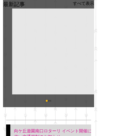
すべて表示
最新記事
GO説明会のお知らせ
紳士服のAOKI
最新記事
会について
明日(11月6日)午後3時～5
階会議室にてGOの説明会
本日(11月4日)午前
向ケ丘遊園南口ロターリ イベント開催に
を行います。 神奈川個人
午後3時頃までの間