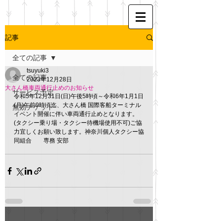
記事
全ての記事
tsuyuki3
全ての記事
2023年12月28日
大さん橋車両通行止めのお知らせ
サービス予定
令和5年12月31日(日)午後5時頃～令和6年1月1日
(月)午前9時頃迄、大さん橋 国際客船ターミナル 
無効チケット
イベント開催に伴い車両通行止めとなります。
(タクシー乗り場・タクシー待機場使用不可)ご協
力宜しくお願い致します。神奈川個人タクシー協
同組合　　専務 安部