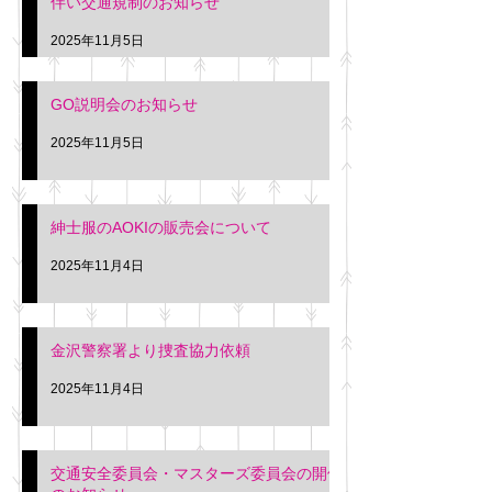
伴い交通規制のお知らせ
タクシー協同組合 専務 佐
休憩室で紳士服の販
久間
特別価格にて行いま
2025年11月5日
入希望の方は本日お
さい。 神奈川個人
GO説明会のお知らせ
ー協同組合 専務 佐
2025年11月5日
紳士服のAOKIの販売会について
2025年11月4日
金沢警察署より捜査協力依頼
2025年11月4日
交通安全委員会・マスターズ委員会の開催