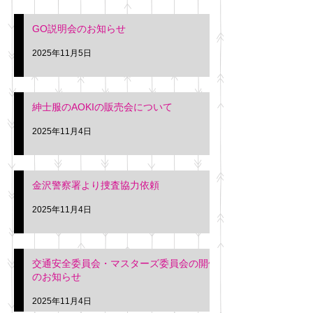
入希望の方は本日お
さい。 神奈川個人
GO説明会のお知らせ
ー協同組合 専務 佐
2025年11月5日
紳士服のAOKIの販売会について
2025年11月4日
金沢警察署より捜査協力依頼
2025年11月4日
交通安全委員会・マスターズ委員会の開催
のお知らせ
2025年11月4日