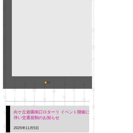
GO説明会のお知らせ
紳士服のAOKI
最新記事
会について
明日(11月6日)午後3時～5
階会議室にてGOの説明会
本日(11月4日)午前
向ケ丘遊園南口ロターリ イベント開催に
を行います。 神奈川個人
午後3時頃までの間
伴い交通規制のお知らせ
タクシー協同組合 専務 佐
休憩室で紳士服の販
久間
特別価格にて行いま
2025年11月5日