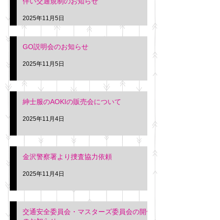
伴い交通規制のお知らせ
タクシー協同組合 専務 佐
休憩室で紳士服の販
久間
特別価格にて行いま
2025年11月5日
入希望の方は本日お
さい。 神奈川個人
GO説明会のお知らせ
ー協同組合 専務 佐
2025年11月5日
紳士服のAOKIの販売会について
2025年11月4日
金沢警察署より捜査協力依頼
2025年11月4日
交通安全委員会・マスターズ委員会の開催