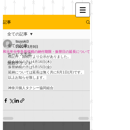
記事
全ての記事
tsuyuki3
全ての記事
2022年3月9日
和元年分申告所得税の納付期限・振替日の延長について
サービス予定
標記件、国税庁より公示がありました。
現金納付の方は4月16日(木)
無効チケット
振替納税の方は5月15日(金)
延納については延長は無く共に6月1日(月)です。
以上お知らせ致します。
神奈川個人タクシー協同組合