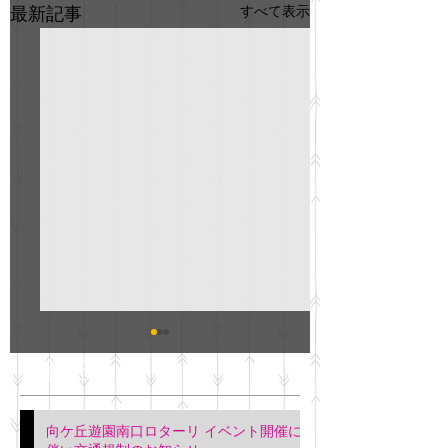
すべて表示
最新記事
GO説明会のお知らせ
紳士服のAOKI
最新記事
会について
明日(11月6日)午後3時～5
階会議室にてGOの説明会
本日(11月4日)午前
向ケ丘遊園南口ロターリ イベント開催に
を行います。 神奈川個人
午後3時頃までの間