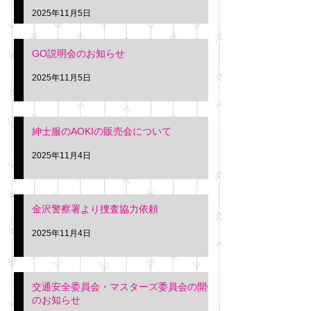
久間
特別価格にて行いま
2025年11月5日
入希望の方は本日お
さい。 神奈川個人
GO説明会のお知らせ
ー協同組合 専務 佐
2025年11月5日
紳士服のAOKIの販売会について
2025年11月4日
金沢警察署より捜査協力依頼
2025年11月4日
交通安全委員会・マスターズ委員会の開催
のお知らせ