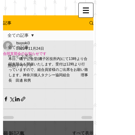
記事
全ての記事
tsuyuki3
全ての記事
2023年11月24日
合同支部会のお知らせです
サービス予定
本日、磯子公会堂(磯子区役所内)にて13時より合
同支部会を開催いたします。受付は12時より行
無効チケット
っていますので、組合員皆様のご出席をお願い致
します。神奈川個人タクシー協同組合　　　理事
長　田邊 和男
すべて表示
最新記事