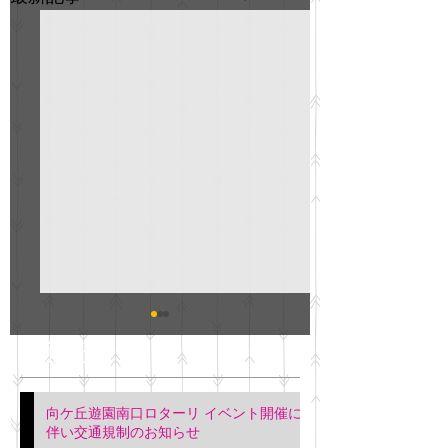
GO説明会のお知らせ
紳士服のAOKI
最新記事
会について
明日(11月6日)午後3時～5
階会議室にてGOの説明会
本日(11月4日)午前
向ケ丘遊園南口ロターリ イベント開催に
を行います。 神奈川個人
午後3時頃までの間
伴い交通規制のお知らせ
タクシー協同組合 専務 佐
休憩室で紳士服の販