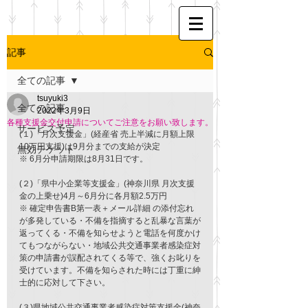
記事
全ての記事
tsuyuki3
全ての記事
2022年3月9日
各種支援金交付申請についてご注意をお願い致します。
サービス予定
(１)「月次支援金」(経産省 売上半減に月額上限
10万円支援)は9月分までの支給が決定
無効チケット
※ 6月分申請期限は8月31日です。
(２)「県中小企業等支援金」(神奈川県 月次支援
金の上乗せ)4月～6月分に各月額2.5万円
※ 確定申告書B第一表＋メール詳細 の添付忘れ
が多発している・不備を指摘すると乱暴な言葉が
返ってくる・不備を知らせようと電話を何度かけ
てもつながらない・地域公共交通事業者感染症対
策の申請書が誤配されてくる等で、強くお叱りを
受けています。不備を知らされた時には丁重に紳
士的に応対して下さい。
(３)県地域公共交通事業者感染症対策支援金(神奈