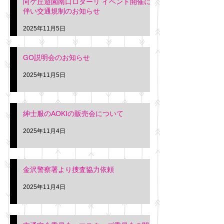
向ケ丘遊園南口ロターリ イベント開催に
を行います。 神奈川個人
午後3時頃までの間
伴い交通規制のお知らせ
タクシー協同組合 専務 佐
休憩室で紳士服の販
久間
特別価格にて行いま
2025年11月5日
入希望の方は本日お
さい。 神奈川個人
GO説明会のお知らせ
ー協同組合 専務 佐
2025年11月5日
紳士服のAOKIの販売会について
2025年11月4日
金沢警察署より捜査協力依頼
2025年11月4日