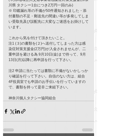
川県 タクシー1台につき2万円一回のみ)
※ 印鑑漏れ等の不備が50件通知されました・添
付書類の不足・郵送先の間違い等が多発してしま
い受取先及び誤配先に大変なご迷惑をお掛けして
います。
これから気を付けて頂きたいこと。
注1 (３)の書類を(２)へ送付してしまった方は感
染症対策支援金(2万円)が入金されませんが、二
重申請を避ける為 9月10日(金)まで待って、9月
13日(月)以降に再申請を行って下さい。
注2 申請に当たっては書類に不備がないかしっか
り確認を行って下さい。自信のない方は、組合
4F役員室でも申請のお手伝いを行っていますの
で、書類を持って是非ご来組下さい。
神奈川個人タクシー協同組合