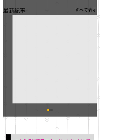
すべて表示
最新記事
GO説明会のお知らせ
紳士服のAOKI
最新記事
会について
明日(11月6日)午後3時～5
階会議室にてGOの説明会
本日(11月4日)午前