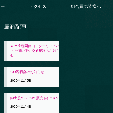
シー
アクセス
組合員の皆様へ
最新記事
向ケ丘遊園南口ロターリ イベン
ト開催に伴い交通規制のお知ら
せ
2025年11月5日
GO説明会のお知らせ
2025年11月5日
紳士服のAOKIの販売会について
2025年11月4日