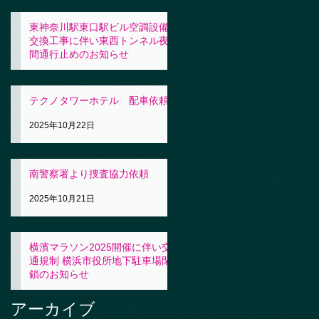
東神奈川駅東口駅ビル空調設備
交換工事に伴い東西トンネル夜
間通行止めのお知らせ
2025年10月23日
テクノタワーホテル 配車依頼
2025年10月22日
南警察署より捜査協力依頼
2025年10月21日
横濱マラソン2025開催に伴い交
通規制 横浜市役所地下駐車場閉
鎖のお知らせ
2025年10月21日
アーカイブ