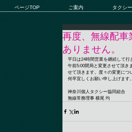
ページTOP
ご案内
タクシ
再度、無線配車
ありません。
平日は24時間営業を継続して
午前5:00閉局と変更させて頂き
せて頂きます。度々の変更につ
何卒宜しくお願い申し上げます
神奈川個人タクシー協同組合
無線常務理事 横尾 均