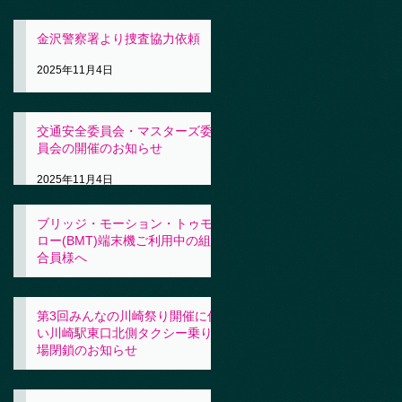
金沢警察署より捜査協力依頼
2025年11月4日
交通安全委員会・マスターズ委
員会の開催のお知らせ
2025年11月4日
ブリッジ・モーション・トゥモ
ロー(BMT)端末機ご利用中の組
合員様へ
2025年11月4日
第3回みんなの川崎祭り開催に伴
い川崎駅東口北側タクシー乗り
場閉鎖のお知らせ
2025年10月31日