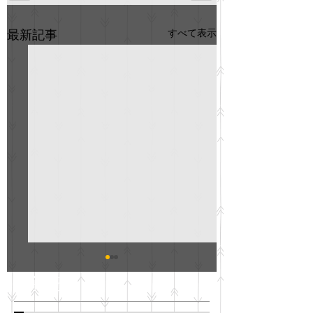
すべて表示
最新記事
GO説明会のお知らせ
紳士服のAOKI
最新記事
会について
明日(11月6日)午後3時～5
階会議室にてGOの説明会
本日(11月4日)午前