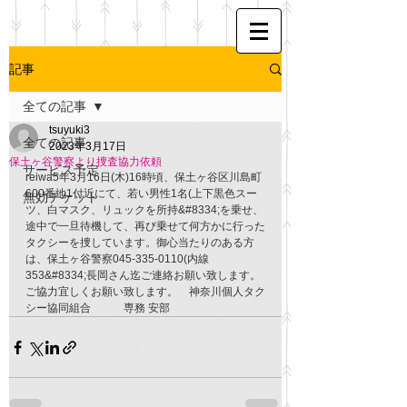
記事
全ての記事
tsuyuki3
全ての記事
2023年3月17日
保土ヶ谷警察より捜査協力依頼
サービス予定
reiwa5年3月16日(木)16時頃、保土ヶ谷区川島町
600番地1付近にて、若い男性1名(上下黒色スー
無効チケット
ツ、白マスク、リュックを所持&#8334;を乗せ、
途中で一旦待機して、再び乗せて何方かに行った
タクシーを捜しています。御心当たりのある方
は、保土ヶ谷警察045-335-0110(内線
353&#8334;長岡さん迄ご連絡お願い致します。
ご協力宜しくお願い致します。　神奈川個人タク
シー協同組合　　　専務 安部