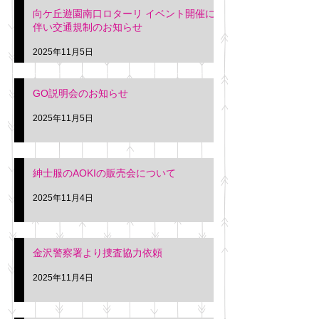
向ケ丘遊園南口ロターリ イベント開催に
を行います。 神奈川個人
午後3時頃までの間
伴い交通規制のお知らせ
タクシー協同組合 専務 佐
休憩室で紳士服の販
久間
特別価格にて行いま
2025年11月5日
入希望の方は本日お
さい。 神奈川個人
GO説明会のお知らせ
ー協同組合 専務 佐
2025年11月5日
紳士服のAOKIの販売会について
2025年11月4日
金沢警察署より捜査協力依頼
2025年11月4日