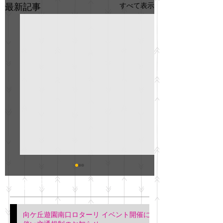
すべて表示
最新記事
GO説明会のお知らせ
紳士服のAOKI
最新記事
会について
明日(11月6日)午後3時～5
階会議室にてGOの説明会
本日(11月4日)午前
向ケ丘遊園南口ロターリ イベント開催に
を行います。 神奈川個人
午後3時頃までの間