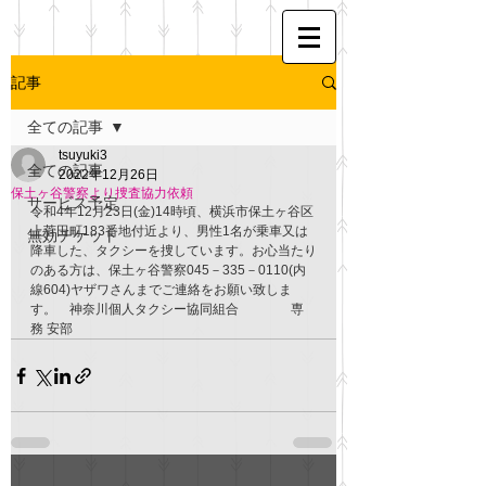
記事
全ての記事
tsuyuki3
全ての記事
2022年12月26日
保土ヶ谷警察より捜査協力依頼
サービス予定
令和4年12月23日(金)14時頃、横浜市保土ヶ谷区
上菅田町183番地付近より、男性1名が乗車又は
無効チケット
降車した、タクシーを捜しています。お心当たり
のある方は、保土ヶ谷警察045－335－0110(内
線604)ヤザワさんまでご連絡をお願い致しま
す。　神奈川個人タクシー協同組合　　　　専
務 安部