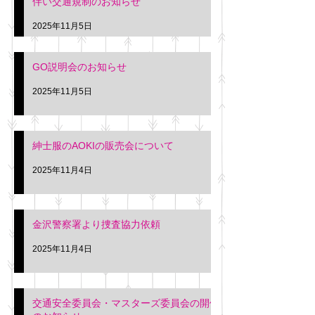
伴い交通規制のお知らせ
タクシー協同組合 専務 佐
休憩室で紳士服の販
久間
特別価格にて行いま
2025年11月5日
入希望の方は本日お
さい。 神奈川個人
GO説明会のお知らせ
ー協同組合 専務 佐
2025年11月5日
紳士服のAOKIの販売会について
2025年11月4日
金沢警察署より捜査協力依頼
2025年11月4日
交通安全委員会・マスターズ委員会の開催