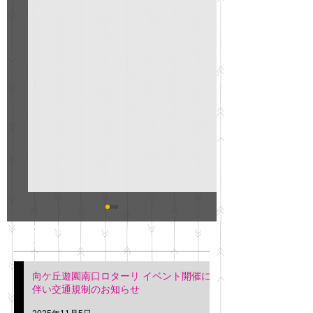
GO説明会のお知らせ
紳士服のAOKI
最新記事
会について
明日(11月6日)午後3時～5
階会議室にてGOの説明会
本日(11月4日)午前
向ケ丘遊園南口ロターリ イベント開催に
を行います。 神奈川個人
午後3時頃までの間
伴い交通規制のお知らせ
タクシー協同組合 専務 佐
休憩室で紳士服の販
久間
特別価格にて行いま