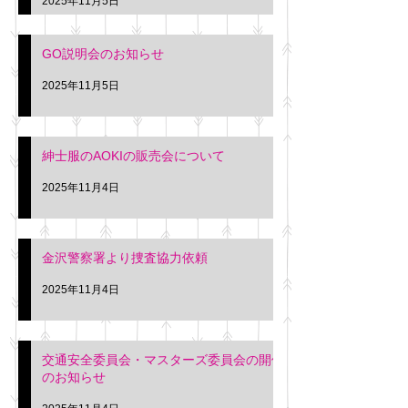
2025年11月5日
入希望の方は本日お
さい。 神奈川個人
GO説明会のお知らせ
ー協同組合 専務 佐
2025年11月5日
紳士服のAOKIの販売会について
2025年11月4日
金沢警察署より捜査協力依頼
2025年11月4日
交通安全委員会・マスターズ委員会の開催
のお知らせ