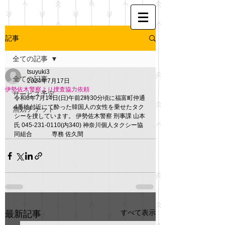
記事
全ての記事
tsuyuki3
全ての記事
2024年7月17日
伊勢佐木警察より捜査協力依頼
サービス予定
令和6年7月14日(日)午前2時30分頃に福富町仲通
4番地付近にて酔った韓国人の女性を乗せたタク
無効チケット
シーを捜しています。 伊勢佐木警察 刑事課 山本
氏 045-231-0110(内340) 神奈川個人タクシー協
同組合　　　 専務 佐久間
すべて表示
最新記事