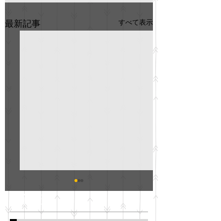
すべて表示
最新記事
GO説明会のお知らせ
紳士服のAOKI
最新記事
会について
明日(11月6日)午後3時～5
階会議室にてGOの説明会
本日(11月4日)午前