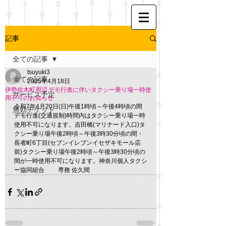
記事
全ての記事
tsuyuki3
全ての記事
2025年4月18日
伊勢佐木町周辺 デモ行進に伴いタクシー乗り場一時使
サービス予定
用不可のお知らせ
令和7年4月20日(日)午後1時頃～午後4時頃の間
無効チケット
デモ行進(交通規制)時間内はタクシー乗り場一時
使用不可になります。吉田橋(マリナード入口)タ
クシー乗り場午後2時頃～午後3時30分頃の間・
長者町6丁目(セブンイレブンイセザキモール店
前)タクシー乗り場午後2時頃～午後3時30分頃の
間が一時使用不可になります。神奈川個人タクシ
ー協同組合 　　専務 佐久間