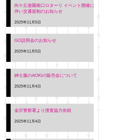
向ケ丘遊園南口ロターリ イベント開催に
を行います。 神奈川個人
午後3時頃までの間
伴い交通規制のお知らせ
タクシー協同組合 専務 佐
休憩室で紳士服の販
久間
特別価格にて行いま
2025年11月5日
入希望の方は本日お
さい。 神奈川個人
GO説明会のお知らせ
ー協同組合 専務 佐
2025年11月5日
紳士服のAOKIの販売会について
2025年11月4日
金沢警察署より捜査協力依頼
2025年11月4日