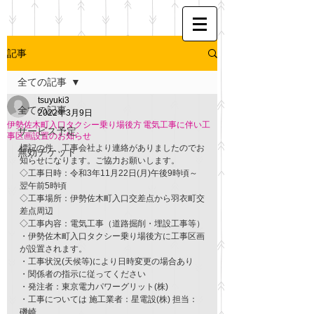
記事
全ての記事
tsuyuki3
全ての記事
2022年3月9日
伊勢佐木町入口タクシー乗り場後方 電気工事に伴い工
サービス予定
事区画設置のお知らせ
標記の件、工事会社より連絡がありましたのでお
無効チケット
知らせになります。ご協力お願いします。
◇工事日時：令和3年11月22日(月)午後9時頃～
翌午前5時頃
◇工事場所：伊勢佐木町入口交差点から羽衣町交
差点周辺
◇工事内容：電気工事（道路掘削・埋設工事等）
・伊勢佐木町入口タクシー乗り場後方に工事区画
が設置されます。
・工事状況(天候等)により日時変更の場合あり
・関係者の指示に従ってください
・発注者：東京電力パワーグリット(株)
・工事については 施工業者：星電設(株) 担当：
磯崎