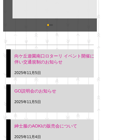
GO説明会のお知らせ
紳士服のAOKI
最新記事
会について
明日(11月6日)午後3時～5
階会議室にてGOの説明会
本日(11月4日)午前
向ケ丘遊園南口ロターリ イベント開催に
を行います。 神奈川個人
午後3時頃までの間
伴い交通規制のお知らせ
タクシー協同組合 専務 佐
休憩室で紳士服の販
久間
特別価格にて行いま
2025年11月5日
入希望の方は本日お
さい。 神奈川個人
GO説明会のお知らせ
ー協同組合 専務 佐
2025年11月5日
紳士服のAOKIの販売会について
2025年11月4日