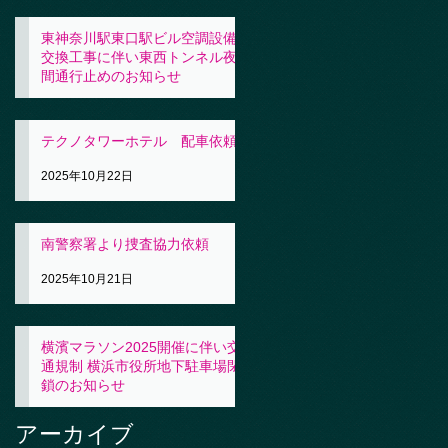
東神奈川駅東口駅ビル空調設備
交換工事に伴い東西トンネル夜
間通行止めのお知らせ
2025年10月23日
テクノタワーホテル 配車依頼
2025年10月22日
南警察署より捜査協力依頼
2025年10月21日
横濱マラソン2025開催に伴い交
通規制 横浜市役所地下駐車場閉
鎖のお知らせ
2025年10月21日
アーカイブ