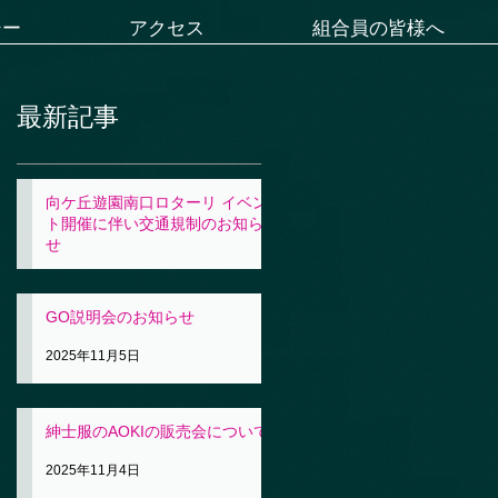
シー
アクセス
組合員の皆様へ
最新記事
向ケ丘遊園南口ロターリ イベン
ト開催に伴い交通規制のお知ら
せ
2025年11月5日
GO説明会のお知らせ
2025年11月5日
紳士服のAOKIの販売会について
2025年11月4日