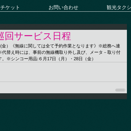
ーチケット
お問い合わせ
観光タク
線巡回サービス日程
・21日(金）《無線に関しては全て予約作業となります》※総務へ連
※代替え時には、事前の無線機取り外し及び、メータ－取り付
。※シンコー用品:６月17日（月）・28日（金）