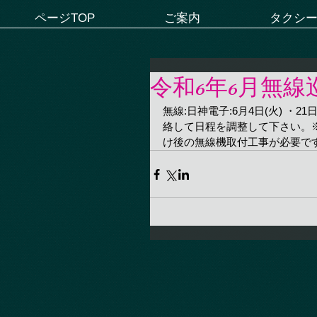
ページTOP
ご案内
タクシ
令和6年6月無
無線:日神電子:6月4日(火) 
絡して日程を調整して下さい。
け後の無線機取付工事が必要です