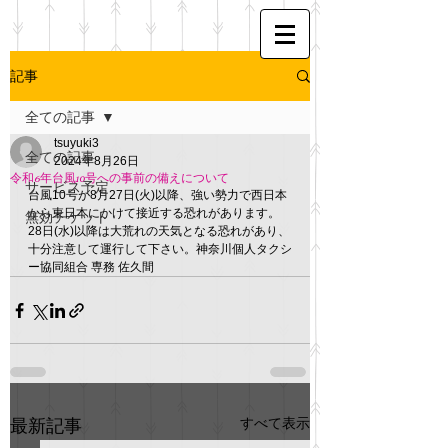
記事
全ての記事
tsuyuki3
全ての記事
2024年8月26日
令和6年台風10号への事前の備えについて
サービス予定
台風10号が8月27日(火)以降、強い勢力で西日本
から東日本にかけて接近する恐れがあります。
無効チケット
28日(水)以降は大荒れの天気となる恐れがあり、
十分注意して運行して下さい。神奈川個人タクシ
ー協同組合 専務 佐久間
すべて表示
最新記事