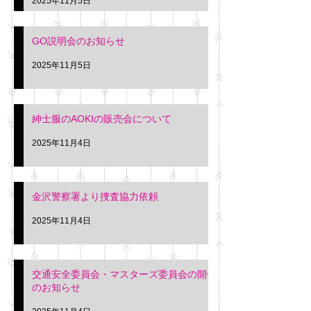
2025年11月5日
入希望の方は本日お
さい。 神奈川個人
GO説明会のお知らせ
ー協同組合 専務 佐
2025年11月5日
紳士服のAOKIの販売会について
2025年11月4日
金沢警察署より捜査協力依頼
2025年11月4日
交通安全委員会・マスターズ委員会の開催
のお知らせ