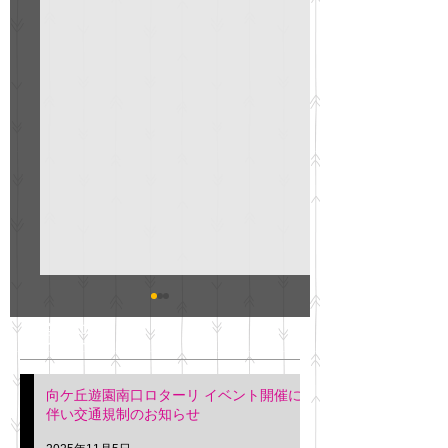
GO説明会のお知らせ
紳士服のAOKI
最新記事
会について
明日(11月6日)午後3時～5
階会議室にてGOの説明会
本日(11月4日)午前
向ケ丘遊園南口ロターリ イベント開催に
を行います。 神奈川個人
午後3時頃までの間
伴い交通規制のお知らせ
タクシー協同組合 専務 佐
休憩室で紳士服の販
久間
特別価格にて行いま