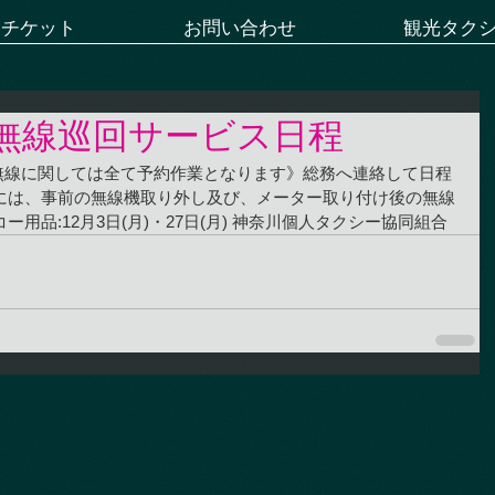
ーチケット
お問い合わせ
観光タク
無線巡回サービス日程
月)《無線に関しては全て予約作業となります》総務へ連絡して日程
には、事前の無線機取り外し及び、メーター取り付け後の無線
用品:12月3日(月)・27日(月) 神奈川個人タクシー協同組合