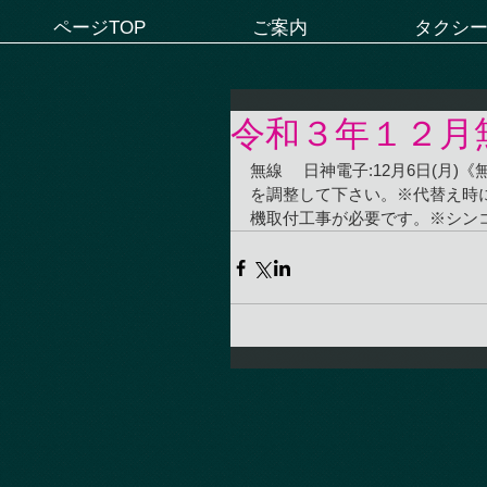
ページTOP
ご案内
タクシ
令和３年１２月
無線 　日神電子:12月6日(
を調整して下さい。※代替え時
機取付工事が必要です。※シンコー