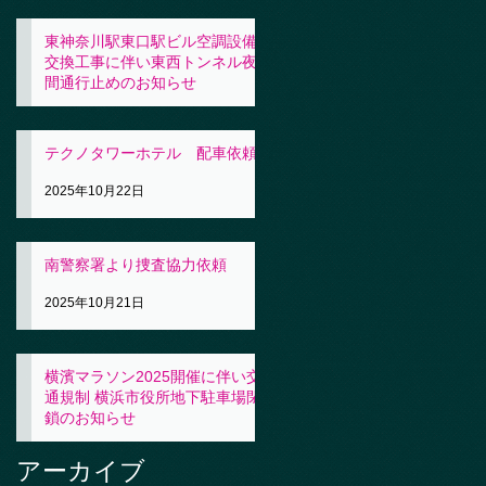
東神奈川駅東口駅ビル空調設備
交換工事に伴い東西トンネル夜
間通行止めのお知らせ
2025年10月23日
テクノタワーホテル 配車依頼
2025年10月22日
南警察署より捜査協力依頼
2025年10月21日
横濱マラソン2025開催に伴い交
通規制 横浜市役所地下駐車場閉
鎖のお知らせ
2025年10月21日
アーカイブ