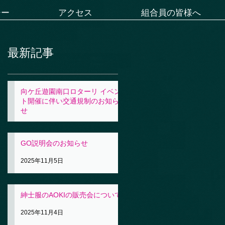
シー
アクセス
組合員の皆様へ
最新記事
向ケ丘遊園南口ロターリ イベン
ト開催に伴い交通規制のお知ら
せ
2025年11月5日
GO説明会のお知らせ
2025年11月5日
紳士服のAOKIの販売会について
2025年11月4日