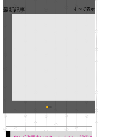
すべて表示
最新記事
GO説明会のお知らせ
紳士服のAOKI
最新記事
会について
明日(11月6日)午後3時～5
階会議室にてGOの説明会
本日(11月4日)午前