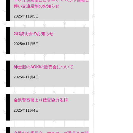
向ケ丘遊園南口ロターリ イベント開催に
を行います。 神奈川個人
午後3時頃までの間
伴い交通規制のお知らせ
タクシー協同組合 専務 佐
休憩室で紳士服の販
久間
特別価格にて行いま
2025年11月5日
入希望の方は本日お
さい。 神奈川個人
GO説明会のお知らせ
ー協同組合 専務 佐
2025年11月5日
紳士服のAOKIの販売会について
2025年11月4日
金沢警察署より捜査協力依頼
2025年11月4日