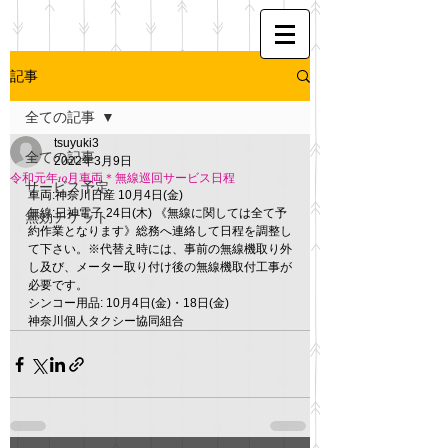
記事
全ての記事
tsuyuki3
全ての記事
2022年3月9日
令和元年10月車両＊無線巡回サービス日程
サービス予定
車両:神奈川日産 10月4日(金) 
無線:日神電子 24日(木) 《無線に関しては全て予
無効チケット
約作業となります》総務へ連絡して日程を調整し
て下さい。※代替え時には、事前の無線機取り外
し及び、メーター取り付け後の無線機取付工事が
必要です。
シンコー用品: 10月4日(金)・18日(金)　 
神奈川個人タクシー協同組合 