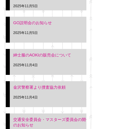
久間
特別価格にて行いま
2025年11月5日
入希望の方は本日お
さい。 神奈川個人
GO説明会のお知らせ
ー協同組合 専務 佐
2025年11月5日
紳士服のAOKIの販売会について
2025年11月4日
金沢警察署より捜査協力依頼
2025年11月4日
交通安全委員会・マスターズ委員会の開催
のお知らせ