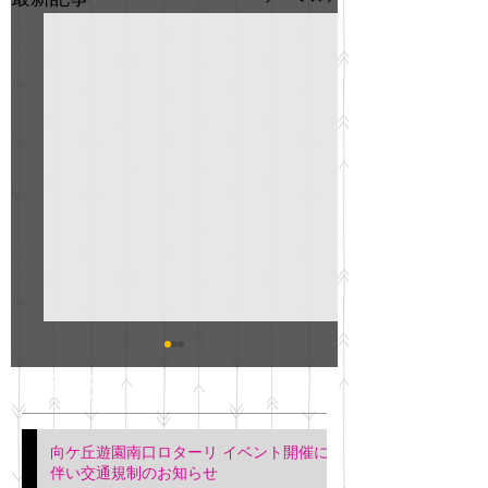
GO説明会のお知らせ
紳士服のAOKI
最新記事
会について
明日(11月6日)午後3時～5
階会議室にてGOの説明会
本日(11月4日)午前
向ケ丘遊園南口ロターリ イベント開催に
を行います。 神奈川個人
午後3時頃までの間
伴い交通規制のお知らせ
タクシー協同組合 専務 佐
休憩室で紳士服の販