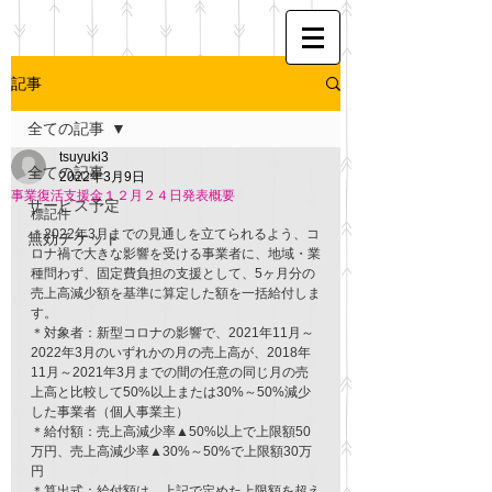
記事
全ての記事
tsuyuki3
全ての記事
2022年3月9日
事業復活支援金１２月２４日発表概要
サービス予定
標記件
＊2022年3月までの見通しを立てられるよう、コ
無効チケット
ロナ禍で大きな影響を受ける事業者に、地域・業
種問わず、固定費負担の支援として、5ヶ月分の
売上高減少額を基準に算定した額を一括給付しま
す。
＊対象者：新型コロナの影響で、2021年11月～
2022年3月のいずれかの月の売上高が、2018年
11月～2021年3月までの間の任意の同じ月の売
上高と比較して50%以上または30%～50%減少
した事業者（個人事業主）
＊給付額：売上高減少率▲50%以上で上限額50
万円、売上高減少率▲30%～50%で上限額30万
円
＊算出式：給付額は、上記で定めた上限額を超え