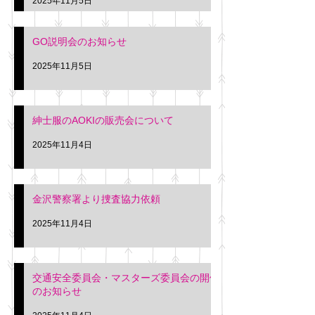
2025年11月5日
入希望の方は本日お
さい。 神奈川個人
GO説明会のお知らせ
ー協同組合 専務 佐
2025年11月5日
紳士服のAOKIの販売会について
2025年11月4日
金沢警察署より捜査協力依頼
2025年11月4日
交通安全委員会・マスターズ委員会の開催
のお知らせ