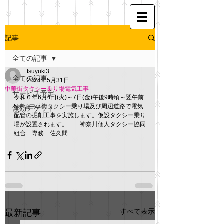
記事
全ての記事
tsuyuki3
全ての記事
2024年5月31日
中華街タクシー乗り場電気工事
サービス予定
令和６年6月4日(火)～7日(金)午後9時頃～翌午前
5時頃中華街タクシー乗り場及び周辺道路で電気
無効チケット
配管の掘削工事を実施します。仮設タクシー乗り
場が設置されます。　　神奈川個人タクシー協同
組合　専務　佐久間
すべて表示
最新記事