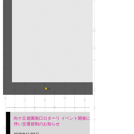
GO説明会のお知らせ
紳士服のAOKI
最新記事
会について
明日(11月6日)午後3時～5
階会議室にてGOの説明会
本日(11月4日)午前
向ケ丘遊園南口ロターリ イベント開催に
を行います。 神奈川個人
午後3時頃までの間
伴い交通規制のお知らせ
タクシー協同組合 専務 佐
休憩室で紳士服の販
久間
特別価格にて行いま