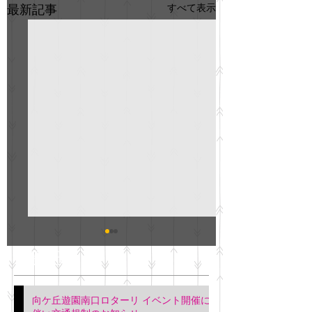
すべて表示
最新記事
GO説明会のお知らせ
紳士服のAOKI
最新記事
会について
明日(11月6日)午後3時～5
階会議室にてGOの説明会
本日(11月4日)午前
向ケ丘遊園南口ロターリ イベント開催に
を行います。 神奈川個人
午後3時頃までの間