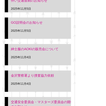
伴い交通規制のお知らせ
タクシー協同組合 専務 佐
休憩室で紳士服の販
久間
特別価格にて行いま
2025年11月5日
入希望の方は本日お
さい。 神奈川個人
GO説明会のお知らせ
ー協同組合 専務 佐
2025年11月5日
紳士服のAOKIの販売会について
2025年11月4日
金沢警察署より捜査協力依頼
2025年11月4日
交通安全委員会・マスターズ委員会の開催