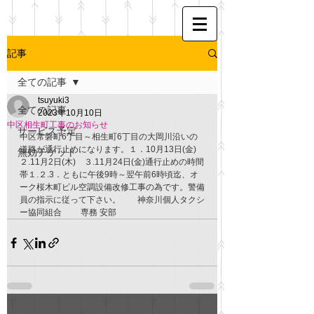
記事
全ての記事
tsuyuki3
全ての記事
2023年10月10日
中区相生町工事のお知らせ
サービス予定
中区常磐町6丁目～相生町6丁目の大岡川沿いの
道路が通行止めになります。１．10月13日(金)　
無効チケット
２.11月2日(木)　３.11月24日(金)通行止めの時間
帯１.２.3．ともに午後9時～翌午前6時頃迄、オ
ーク桜木町ビル空調設備改修工事の為です。警備
員の指示に従って下さい。　　神奈川個人タクシ
ー協同組合 　　専務 安部