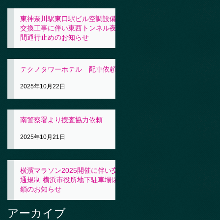
東神奈川駅東口駅ビル空調設備
交換工事に伴い東西トンネル夜
間通行止めのお知らせ
2025年10月23日
テクノタワーホテル 配車依頼
2025年10月22日
南警察署より捜査協力依頼
2025年10月21日
横濱マラソン2025開催に伴い交
通規制 横浜市役所地下駐車場閉
鎖のお知らせ
2025年10月21日
アーカイブ