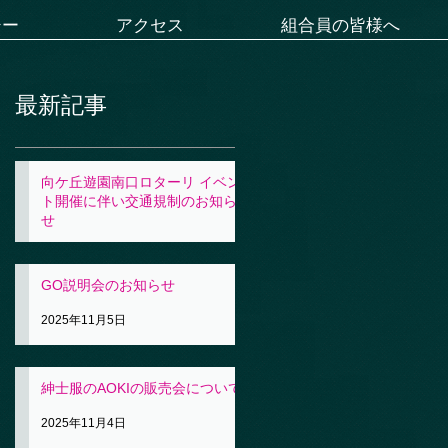
シー
アクセス
組合員の皆様へ
最新記事
向ケ丘遊園南口ロターリ イベン
ト開催に伴い交通規制のお知ら
せ
2025年11月5日
GO説明会のお知らせ
2025年11月5日
紳士服のAOKIの販売会について
2025年11月4日