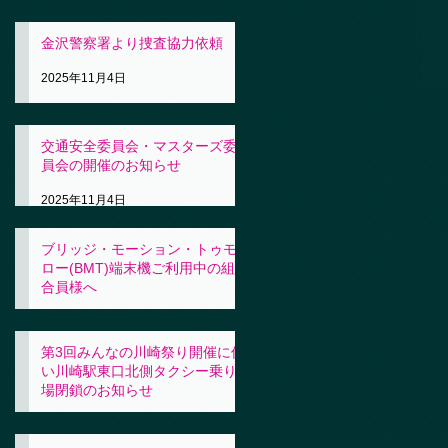
金沢警察署より捜査協力依頼
2025年11月4日
交通安全委員会・マスターズ委
員会の開催のお知らせ
2025年11月4日
ブリッジ・モーション・トゥモ
ロー(BMT)端末機ご利用中の組
合員様へ
2025年11月4日
第3回みんなの川崎祭り開催に伴
い川崎駅東口北側タクシー乗り
場閉鎖のお知らせ
2025年10月31日