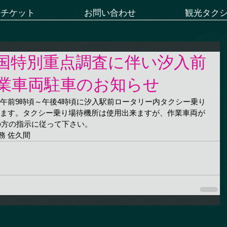
ーチケット
お問い合わせ
観光タク
国特別重点調査に伴い汐入前
業車両駐車のお知らせ
日(金)午前9時頃～午後4時頃に汐入駅前ロータリー内タクシー乗り
します。タクシー乗り場待機所は使用出来ますが、作業車両が
の方の指示に従って下さい。
務 佐久間