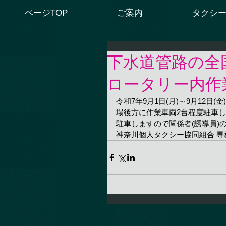
ページTOP
ご案内
タクシ
下水道管路の全
ロータリー内作
令和7年9月1日(月)～9月12
場後方に作業車両2台程度駐車
駐車しますので関係者(誘導員)
神奈川個人タクシー協同組合 専