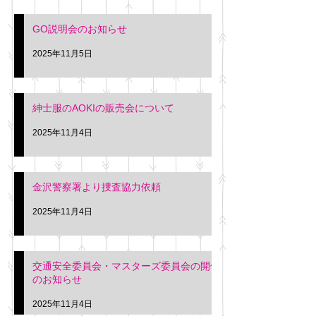
入希望の方は本日お
さい。 神奈川個人
GO説明会のお知らせ
ー協同組合 専務 佐
2025年11月5日
紳士服のAOKIの販売会について
2025年11月4日
金沢警察署より捜査協力依頼
2025年11月4日
交通安全委員会・マスターズ委員会の開催
のお知らせ
2025年11月4日