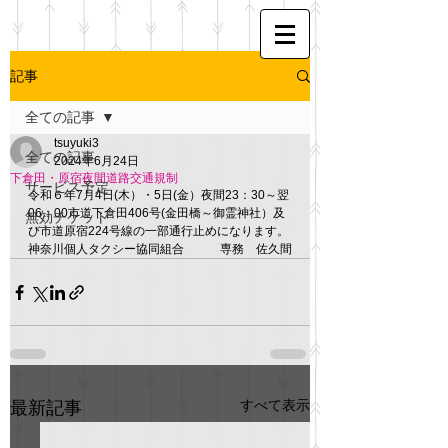
記事
全ての記事
tsuyuki3
全ての記事
2024年6月24日
下倉田・原宿夜間道路交通規制
サービス予定
令和６年7月4日(木）・5日(金）夜間23：30～翌
06：00市道下倉田406号(金田橋～御霊神社）及
無効チケット
び市道原宿224号線の一部通行止めになります。
神奈川個人タクシー協同組合　　　専務　佐久間
すべて表示
最新記事