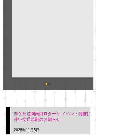
GO説明会のお知らせ
紳士服のAOKI
最新記事
会について
明日(11月6日)午後3時～5
階会議室にてGOの説明会
本日(11月4日)午前
向ケ丘遊園南口ロターリ イベント開催に
を行います。 神奈川個人
午後3時頃までの間
伴い交通規制のお知らせ
タクシー協同組合 専務 佐
休憩室で紳士服の販
久間
特別価格にて行いま
2025年11月5日