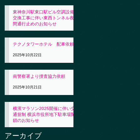
東神奈川駅東口駅ビル空調設備
交換工事に伴い東西トンネル夜
間通行止めのお知らせ
2025年10月23日
テクノタワーホテル 配車依頼
2025年10月22日
南警察署より捜査協力依頼
2025年10月21日
横濱マラソン2025開催に伴い交
通規制 横浜市役所地下駐車場閉
鎖のお知らせ
2025年10月21日
アーカイブ