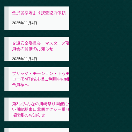
金沢警察署より捜査協力依頼
2025年11月4日
交通安全委員会・マスターズ委
員会の開催のお知らせ
2025年11月4日
ブリッジ・モーション・トゥモ
ロー(BMT)端末機ご利用中の組
合員様へ
2025年11月4日
第3回みんなの川崎祭り開催に伴
い川崎駅東口北側タクシー乗り
場閉鎖のお知らせ
2025年10月31日