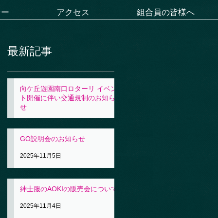
シー
アクセス
組合員の皆様へ
最新記事
向ケ丘遊園南口ロターリ イベン
ト開催に伴い交通規制のお知ら
せ
2025年11月5日
GO説明会のお知らせ
2025年11月5日
紳士服のAOKIの販売会について
2025年11月4日