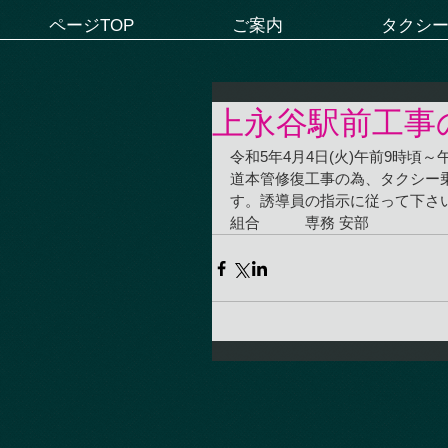
ページTOP
ご案内
タクシ
上永谷駅前工事
令和5年4月4日(火)午前9時頃
道本管修復工事の為、タクシー
す。誘導員の指示に従って下さ
組合　　　専務 安部