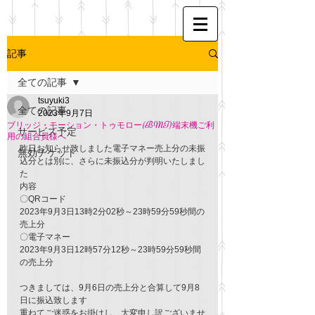
記事
全ての記事
tsuyuki3
全ての記事
2023年9月7日
ブリッジ・モーション・トゥモロー(BMT)端末機ご利
サービス予定
用の組合員様へ
昨日お知らせ致しました電子マネー売上分の未振
無効チケット
込分とは別に、さらに未振込分が判明いたしまし
た
内容
〇QRコード
2023年9月3日13時2分02秒～23時59分59秒間の
売上分
〇電子マネー
2023年9月3日12時57分12秒～23時59分59秒間
の売上分
つきましては、9月6日の売上分と合算して9月8
日に振込致します
重ねてご迷惑をお掛けし、大変申し訳ございませ