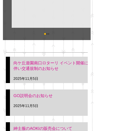
GO説明会のお知らせ
紳士服のAOKI
最新記事
会について
明日(11月6日)午後3時～5
階会議室にてGOの説明会
本日(11月4日)午前
向ケ丘遊園南口ロターリ イベント開催に
を行います。 神奈川個人
午後3時頃までの間
伴い交通規制のお知らせ
タクシー協同組合 専務 佐
休憩室で紳士服の販
久間
特別価格にて行いま
2025年11月5日
入希望の方は本日お
さい。 神奈川個人
GO説明会のお知らせ
ー協同組合 専務 佐
2025年11月5日
紳士服のAOKIの販売会について