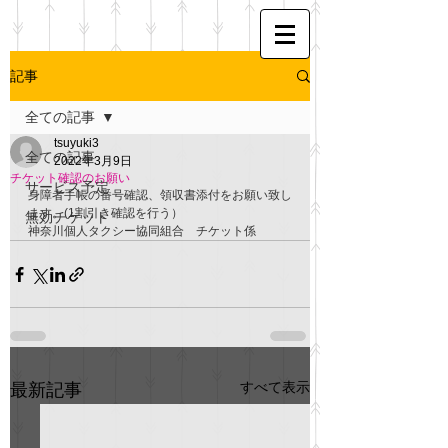
記事
全ての記事
tsuyuki3
全ての記事
2022年3月9日
チケット確認のお願い
サービス予定
身障者手帳の番号確認、領収書添付をお願い致し
ます。(1割引き確認を行う）
無効チケット
神奈川個人タクシー協同組合　チケット係
すべて表示
最新記事