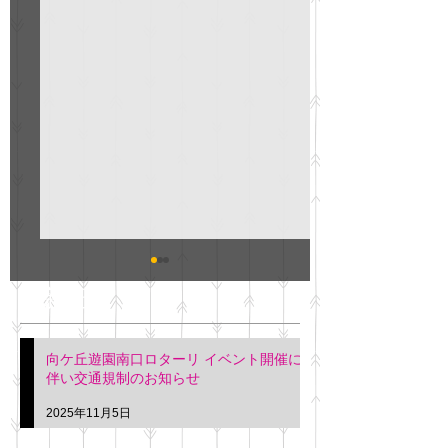
GO説明会のお知らせ
紳士服のAOKI
最新記事
会について
明日(11月6日)午後3時～5
階会議室にてGOの説明会
本日(11月4日)午前
向ケ丘遊園南口ロターリ イベント開催に
を行います。 神奈川個人
午後3時頃までの間
伴い交通規制のお知らせ
タクシー協同組合 専務 佐
休憩室で紳士服の販
久間
特別価格にて行いま
2025年11月5日
入希望の方は本日お