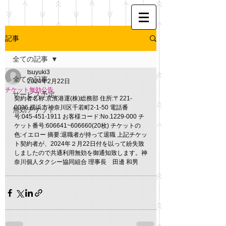
記事
全ての記事
tsuyuki3
全ての記事
2024年2月22日
チケット無効公告
サービス予定
契約者名称:京濱港運(株)総務部 住所:〒221-
0036 横浜市神奈川区千若町2-1-50 電話番
無効チケット
号:045-451-1911 お客様コード:No.1229-000 チ
ケット番号:606641~606660(20枚) チケットの
色:イエロー 摘要:退職者が持って退職 上記チケッ
ト契約者が、2024年２月22日付を以って紛失致
しましたので共通利用無効を御通知致します。神
奈川個人タクシー協同組合 理事長　田邊 和男