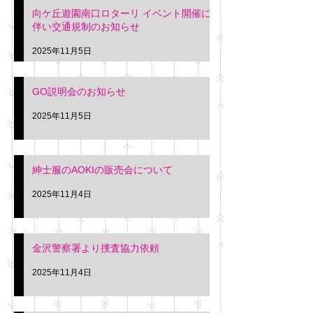
向ケ丘遊園南口ロターリ イベント開催に
を行います。 神奈川個人
午後3時頃までの間
伴い交通規制のお知らせ
タクシー協同組合 専務 佐
休憩室で紳士服の販
久間
特別価格にて行いま
2025年11月5日
入希望の方は本日お
さい。 神奈川個人
GO説明会のお知らせ
ー協同組合 専務 佐
2025年11月5日
紳士服のAOKIの販売会について
2025年11月4日
金沢警察署より捜査協力依頼
2025年11月4日