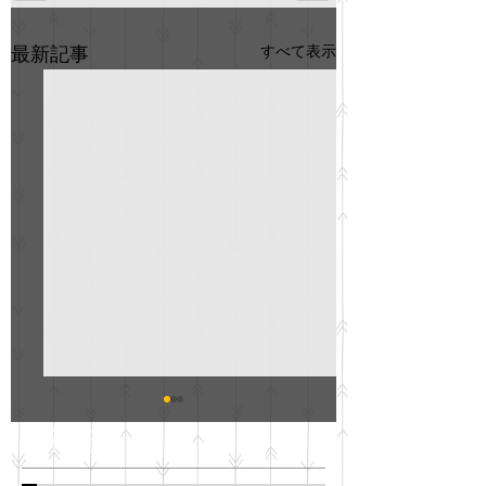
すべて表示
最新記事
GO説明会のお知らせ
紳士服のAOKI
最新記事
会について
明日(11月6日)午後3時～5
階会議室にてGOの説明会
本日(11月4日)午前