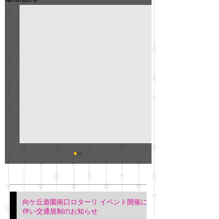
GO説明会のお知らせ
紳士服のAOKI
最新記事
会について
明日(11月6日)午後3時～5
階会議室にてGOの説明会
本日(11月4日)午前
向ケ丘遊園南口ロターリ イベント開催に
を行います。 神奈川個人
午後3時頃までの間
伴い交通規制のお知らせ
タクシー協同組合 専務 佐
休憩室で紳士服の販