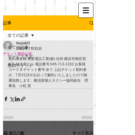
記事
全ての記事
tsuyuki3
全ての記事
2023年7月31日
チケット無効公告
サービス予定
契約者名称:東亜電設工業(株) 住所:横浜市南区宿
町2-40大和ビル 電話番号:045-713-1332 お客様
無効チケット
コード:9 チケット番号:全て 上記チケット契約者
が、7月31日付を以って解約いたしましたので御
通知致します。横須賀個人タクシー協同組合　理
事長　小松 実
すべて表示
最新記事