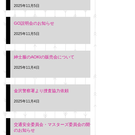
久間
特別価格にて行いま
2025年11月5日
入希望の方は本日お
さい。 神奈川個人
GO説明会のお知らせ
ー協同組合 専務 佐
2025年11月5日
紳士服のAOKIの販売会について
2025年11月4日
金沢警察署より捜査協力依頼
2025年11月4日
交通安全委員会・マスターズ委員会の開催
のお知らせ