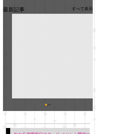
すべて表示
最新記事
GO説明会のお知らせ
紳士服のAOKI
最新記事
会について
明日(11月6日)午後3時～5
階会議室にてGOの説明会
本日(11月4日)午前