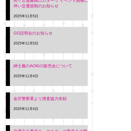
向ケ丘遊園南口ロターリ イベント開催に
を行います。 神奈川個人
午後3時頃までの間
伴い交通規制のお知らせ
タクシー協同組合 専務 佐
休憩室で紳士服の販
久間
特別価格にて行いま
2025年11月5日
入希望の方は本日お
さい。 神奈川個人
GO説明会のお知らせ
ー協同組合 専務 佐
2025年11月5日
紳士服のAOKIの販売会について
2025年11月4日
金沢警察署より捜査協力依頼
2025年11月4日