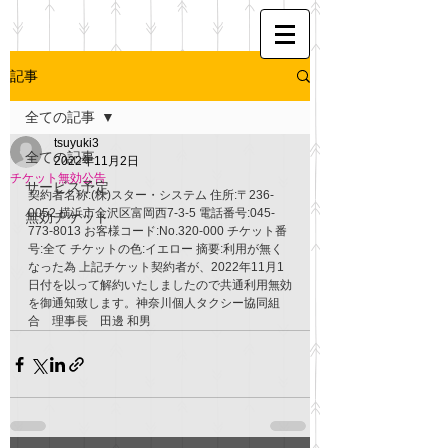
記事
全ての記事
tsuyuki3
全ての記事
2022年11月2日
チケット無効公告
サービス予定
契約者名称:(株)スター・システム 住所:〒236-
0052 横浜市金沢区富岡西7-3-5 電話番号:045-
無効チケット
773-8013 お客様コード:No.320-000 チケット番
号:全て チケットの色:イエロー 摘要:利用が無く
なった為 上記チケット契約者が、2022年11月1
日付を以って解約いたしましたので共通利用無効
を御通知致します。神奈川個人タクシー協同組
合　理事長　田邊 和男