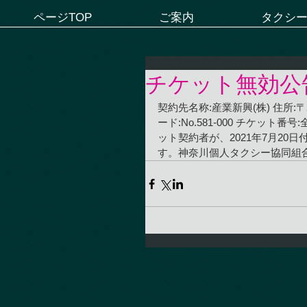
ページTOP
ご案内
タクシ
チケット無効公
契約先名称:産業新興(株) 住所:〒22
ード:No.581-000 チケット
ット契約者が、2021年7月2
す。神奈川個人タクシー協同組