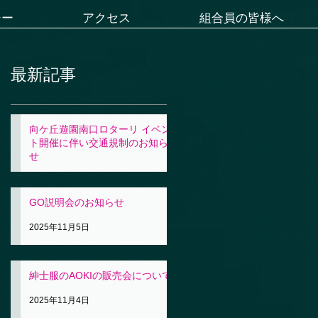
シー
アクセス
組合員の皆様へ
最新記事
向ケ丘遊園南口ロターリ イベン
ト開催に伴い交通規制のお知ら
せ
2025年11月5日
GO説明会のお知らせ
2025年11月5日
紳士服のAOKIの販売会について
2025年11月4日