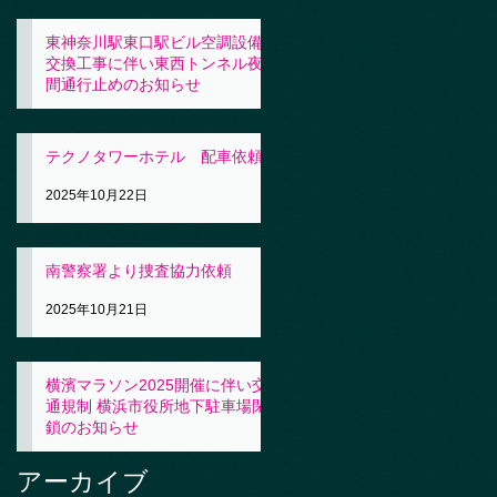
東神奈川駅東口駅ビル空調設備
交換工事に伴い東西トンネル夜
間通行止めのお知らせ
2025年10月23日
テクノタワーホテル 配車依頼
2025年10月22日
南警察署より捜査協力依頼
2025年10月21日
横濱マラソン2025開催に伴い交
通規制 横浜市役所地下駐車場閉
鎖のお知らせ
2025年10月21日
アーカイブ