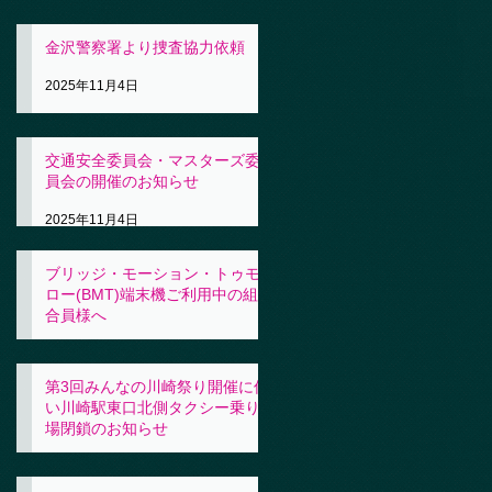
金沢警察署より捜査協力依頼
2025年11月4日
交通安全委員会・マスターズ委
員会の開催のお知らせ
2025年11月4日
ブリッジ・モーション・トゥモ
ロー(BMT)端末機ご利用中の組
合員様へ
2025年11月4日
第3回みんなの川崎祭り開催に伴
い川崎駅東口北側タクシー乗り
場閉鎖のお知らせ
2025年10月31日