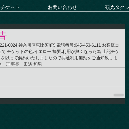
ーチケット
お問い合わせ
観光タク
告
1-0024 神奈川区恵比須町9 電話番号:045-453-6111 お客様コ
番号:全て チケットの色:イエロー 摘要:利用が無くなった為 上記チケ
0日付を以って解約いたしましたので共通利用無効をご通知致しま
合　理事長　田邊 和男