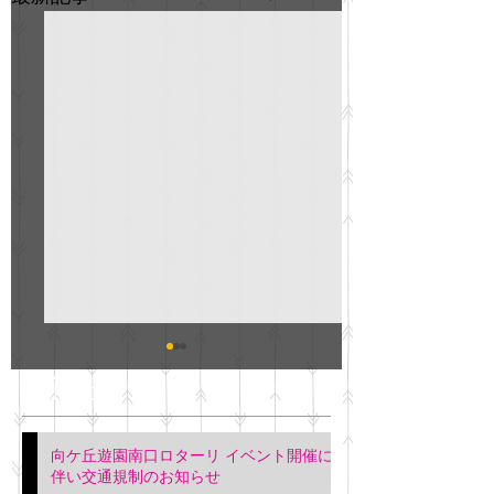
GO説明会のお知らせ
紳士服のAOKI
最新記事
会について
明日(11月6日)午後3時～5
階会議室にてGOの説明会
本日(11月4日)午前
向ケ丘遊園南口ロターリ イベント開催に
を行います。 神奈川個人
午後3時頃までの間
伴い交通規制のお知らせ
タクシー協同組合 専務 佐
休憩室で紳士服の販