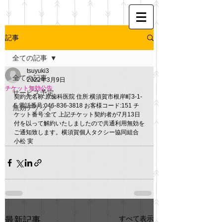
記事
全ての記事
tsuyuki3
全ての記事
2022年3月9日
チケット無効公告
サービス予定
契約先名称:原歯科医院 住所:横須賀市根岸町3-1-
5 電話番号:046-836-3818 お客様コード:151 チ
無効チケット
ケット番号:全て 上記チケット契約者が7月13日
付を以って解約いたしましたので共通利用無効を
ご通知致します。横須賀個人タクシー協同組合　
小松 実
すべて表示
最新記事