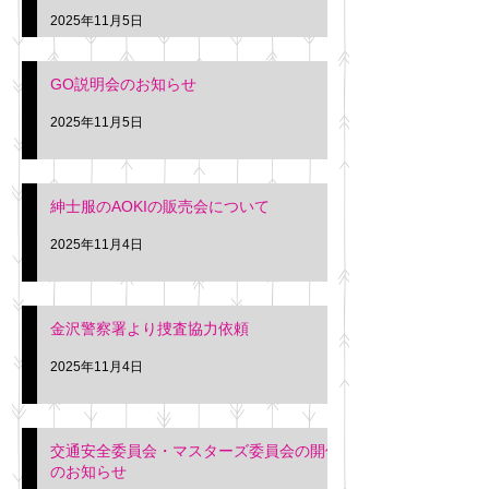
久間
特別価格にて行いま
2025年11月5日
入希望の方は本日お
さい。 神奈川個人
GO説明会のお知らせ
ー協同組合 専務 佐
2025年11月5日
紳士服のAOKIの販売会について
2025年11月4日
金沢警察署より捜査協力依頼
2025年11月4日
交通安全委員会・マスターズ委員会の開催
のお知らせ