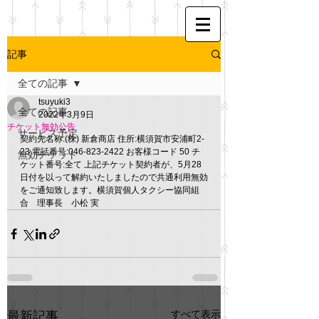
記事
全ての記事
tsuyuki3
全ての記事
2022年3月9日
チケット無効公告
サービス予定
契約先名称:(株) 新倉商店 住所:横須賀市安浦町2-
23 電話番号:046-823-2422 お客様コード 50 チ
無効チケット
ケット番号:全て 上記チケット契約者が、5月28
日付を以って解約いたしましたので共通利用無効
をご通知致します。横須賀個人タクシー協同組
合　理事長　小松 実
すべて表示
最新記事