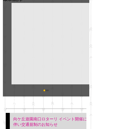
GO説明会のお知らせ
紳士服のAOKI
最新記事
会について
明日(11月6日)午後3時～5
階会議室にてGOの説明会
本日(11月4日)午前
向ケ丘遊園南口ロターリ イベント開催に
を行います。 神奈川個人
午後3時頃までの間
伴い交通規制のお知らせ
タクシー協同組合 専務 佐
休憩室で紳士服の販