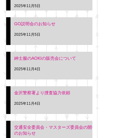
久間
特別価格にて行いま
2025年11月5日
入希望の方は本日お
さい。 神奈川個人
GO説明会のお知らせ
ー協同組合 専務 佐
2025年11月5日
紳士服のAOKIの販売会について
2025年11月4日
金沢警察署より捜査協力依頼
2025年11月4日
交通安全委員会・マスターズ委員会の開催
のお知らせ