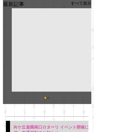
すべて表示
最新記事
GO説明会のお知らせ
紳士服のAOKI
最新記事
会について
明日(11月6日)午後3時～5
階会議室にてGOの説明会
本日(11月4日)午前
向ケ丘遊園南口ロターリ イベント開催に
を行います。 神奈川個人
午後3時頃までの間