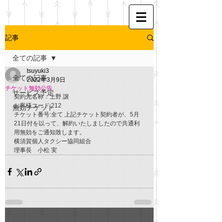
記事
全ての記事
tsuyuki3
全ての記事
2022年3月9日
チケット無効公告
サービス予定
契約先名称：上野 譲 
お客様コード:212 
無効チケット
チケット番号:全て 上記チケット契約者が、5月
21日付を以って、解約いたしましたので共通利
用無効をご通知致します。
横須賀個人タクシー協同組合　
理事長　小松 実