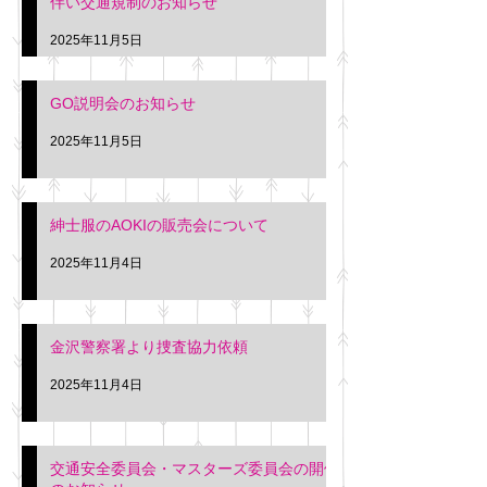
伴い交通規制のお知らせ
タクシー協同組合 専務 佐
休憩室で紳士服の販
久間
特別価格にて行いま
2025年11月5日
入希望の方は本日お
さい。 神奈川個人
GO説明会のお知らせ
ー協同組合 専務 佐
2025年11月5日
紳士服のAOKIの販売会について
2025年11月4日
金沢警察署より捜査協力依頼
2025年11月4日
交通安全委員会・マスターズ委員会の開催