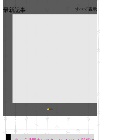
すべて表示
最新記事
GO説明会のお知らせ
紳士服のAOKI
最新記事
会について
明日(11月6日)午後3時～5
階会議室にてGOの説明会
本日(11月4日)午前