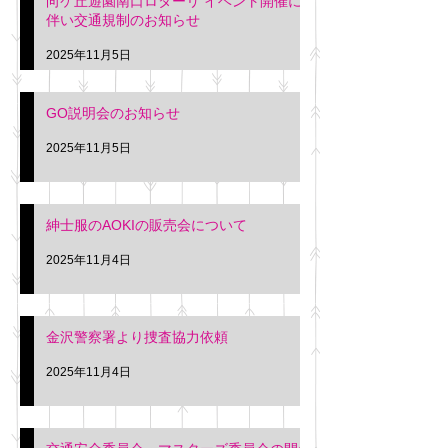
向ケ丘遊園南口ロターリ イベント開催に
を行います。 神奈川個人
午後3時頃までの間
伴い交通規制のお知らせ
タクシー協同組合 専務 佐
休憩室で紳士服の販
久間
特別価格にて行いま
2025年11月5日
入希望の方は本日お
さい。 神奈川個人
GO説明会のお知らせ
ー協同組合 専務 佐
2025年11月5日
紳士服のAOKIの販売会について
2025年11月4日
金沢警察署より捜査協力依頼
2025年11月4日