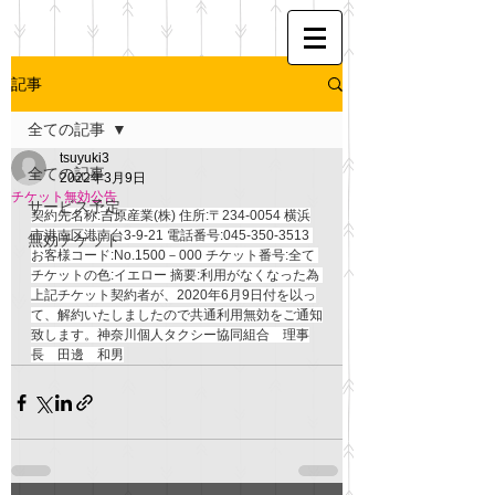
記事
全ての記事
tsuyuki3
全ての記事
2022年3月9日
チケット無効公告
サービス予定
契約先名称:吉原産業(株) 住所:〒234-0054 横浜
市港南区港南台3-9-21 電話番号:045-350-3513 
無効チケット
お客様コード:No.1500－000 チケット番号:全て 
チケットの色:イエロー 摘要:利用がなくなった為 
上記チケット契約者が、2020年6月9日付を以っ
て、解約いたしましたので共通利用無効をご通知
致します。神奈川個人タクシー協同組合　理事
長　田邊　和男